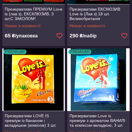
Презервативи ПРЕМІУМ Love
Презервативи ЕКСКЮЗИВ
is (лав з), ЕКСКЛЮЗИВ, 3
Love is (Лав з) 18 шт.
шт.С ЗАКОЛОМ!
Великобританія
Великобританія.Преміумклас
+ПОДАРУНОК.
Немає в наявності
Немає в наявності
!
65
290
₴/упаковка
₴/набір
PREMIUM!
PREMIUM!
Презервативи LOVE IS
Презервативи Love is
преміум із бананом і
преміум з ароматом ВАНИЛІ
вкладишом (комісом) 3 шт.
та коміксом-вкладкою, 3 шт.
Великобританія