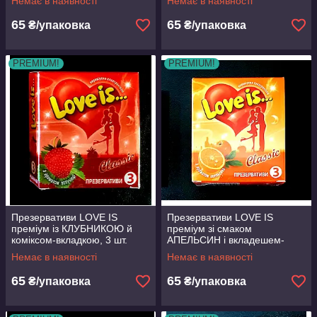
Немає в наявності
Немає в наявності
65
65
₴/упаковка
₴/упаковка
PREMIUM!
PREMIUM!
Презервативи LOVE IS
Презервативи LOVE IS
преміум із КЛУБНИКОЮ й
преміум зі смаком
коміксом-вкладкою, 3 шт.
АПЕЛЬСИН і вкладешем-
Великобританії.
коміксом. Великобританія
Немає в наявності
Немає в наявності
65
65
₴/упаковка
₴/упаковка