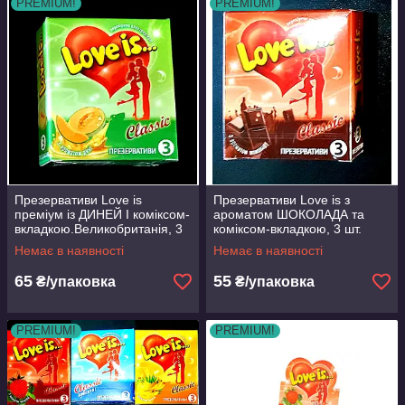
PREMIUM!
PREMIUM!
Презервативи Love is
Презервативи Love is з
преміум із ДИНЕЙ І коміксом-
ароматом ШОКОЛАДА та
вкладкою.Великобританія, 3
коміксом-вкладкою, 3 шт.
шт.
Немає в наявності
Немає в наявності
65
55
₴/упаковка
₴/упаковка
PREMIUM!
PREMIUM!