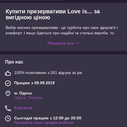
Купити презервативи Love is... за
вигідною ціною
Вибір якісних презервативів - це турбота про своє здоров'я і
комфорт. І якщо йдеться про надійні та стильні вироби, то
презервативи Love is... є відмінним вибором для тих, хто
Показати все
цінує високу якість і безпеку.
Наш інтернет-магазин радий запропонувати вам широкий
асортимент презервативів Love is... за найвигіднішими цінами
Про нас
на ринку. Ми цінуємо ваш час і гроші, тому гарантуємо
доступність товарів без шкоди для їхньої якості.
100% позитивних з 261 відгука за рік
Love is... - це не просто засіб контрацепції, це справжній
символ любові та турботи. Кожен презерватив виготовлений з
Працює з 09.09.2019
використанням сучасних технологій і матеріалів,
забезпечуючи максимальну безпеку і комфорт під час
м. Одеса
близькості.
Одеса, Україна
Наші ціни приємно здивують вас, а акції та спеціальні
Контакти
пропозиції зроблять покупку ще більш вигідною. Ми
працюємо безпосередньо з виробниками, що дозволяє нам
Сьогодні працює з 12:00 до 20:00
пропонувати конкурентоспроможні ціни на весь асортимент
Показати весь графік роботи
продукції Love is....