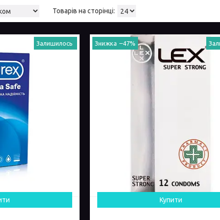
Залишилось
–47%
Зал
ити
Купити