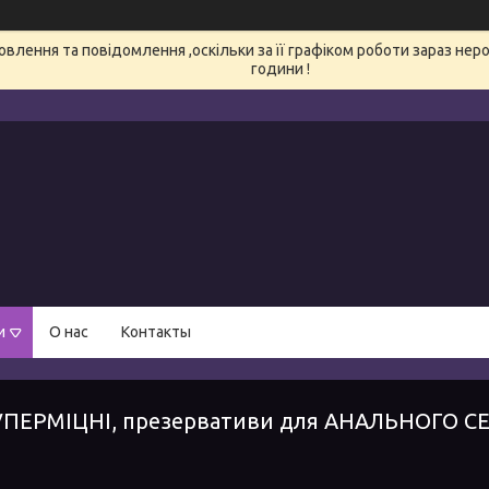
влення та повідомлення ,оскільки за її графіком роботи зараз нер
години !
и
О нас
Контакты
УПЕРМІЦНІ, презервативи для АНАЛЬНОГО С