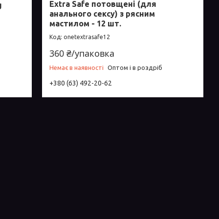
Extra Safe потовщені (для
g
анального сексу) з рясним
мастилом - 12 шт.
onetextrasafe12
360 ₴/упаковка
Немає в наявності
Оптом і в роздріб
+380 (63) 492-20-62