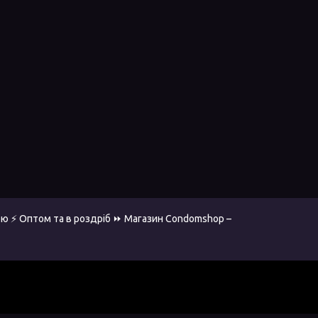
ю ⚡ Оптом та в роздріб ⏩ Магазин Condomshop –