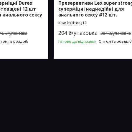
ерміцні Durex
Презервативи Lex super stron
отовщені 12 шт
суперміцні наднадійні для
 анального сексу
анального сексу #12 шт.
lexstrong12
204 ₴/упаковка
45 ₴/упаковка
384 ₴/упаковка
том і в роздріб
Готово до відправки
Оптом і в роздріб