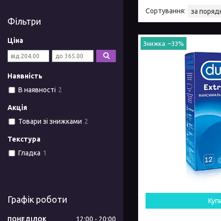
Фільтри
Ціна
–33%
Наявність
В наявності
2
Акція
Товари зі знижками
2
Текстура
Гладка
1
Графік роботи
Куп
12:00
20:00
ПОНЕДІЛОК