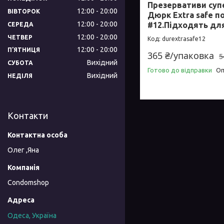
Презервативи суп
12:00
20:00
ВІВТОРОК
Дюрк Extra safe п
12:00
20:00
#12.Підходять для
СЕРЕДА
12:00
20:00
ЧЕТВЕР
durextrasafe12
12:00
20:00
ПʼЯТНИЦЯ
365 ₴/упаковка
5
Вихідний
СУБОТА
Готово до відправки
Оп
Вихідний
НЕДІЛЯ
Контакти
Олег ,Яна
Condomshop
Одеса, Україна