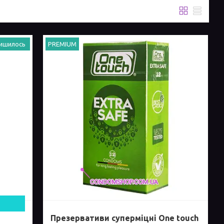
ишилось
PREMIUM
Презервативи суперміцні One touch