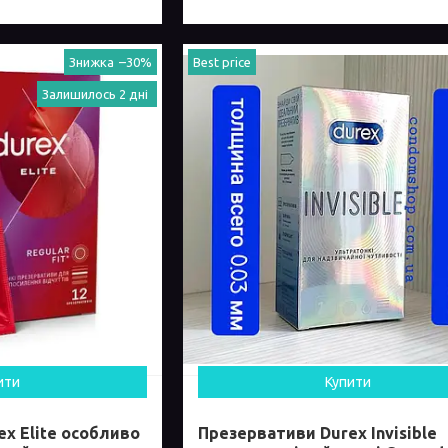
–30%
Best price
Залишилось 2 дні
ити
Купити
x Elite особливо
Презервативи Durex Invisible