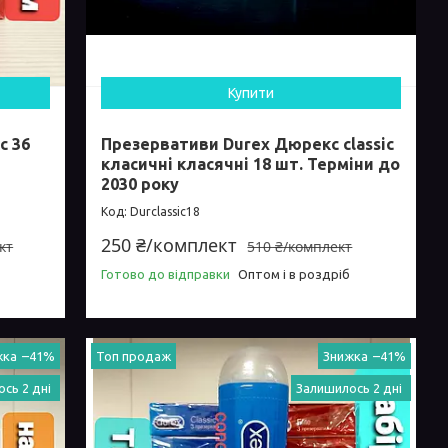
Купити
с 36
Презервативи Durex Дюрекс classic
класичні класячні 18 шт. Терміни до
2030 року
Durclassic18
250 ₴/комплект
кт
510 ₴/комплект
Готово до відправки
Оптом і в роздріб
–41%
Топ продаж
–41%
сь 2 дні
Залишилось 2 дні