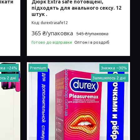
ікати
Дюрк Extra safe потовщені,
підходять для анального сексу. 12
штук .
durextrasafe12
365 ₴/упаковка
545 ₴/упаковка
Готово до відправки
Оптом і в роздріб
–24%
Premium
–30%
сь 2 дні
Залишилось 2 дні