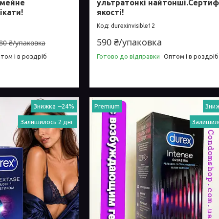
сімейне
ультратонкі найтонші.Сертиф
ікати!
якості!
durexinvisible12
590 ₴/упаковка
80 ₴/упаковка
том і в роздріб
Готово до відправки
Оптом і в роздріб
–24%
Premium
Залишилось 2 дні
Залишило