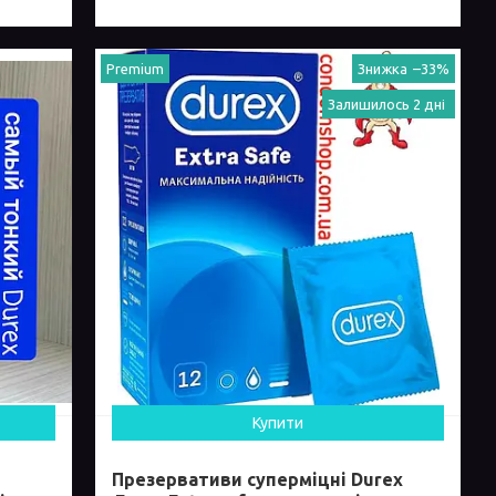
Premium
–33%
Залишилось 2 дні
Купити
Презервативи суперміцні Durex