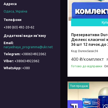
Одеса, Україна
Куп
+380 (63) 492-20-62
Презервативи Dur
Дюлекс класичні 
36 шт 12 пачок.до 
naryadnaya_programma@ukr.net
Durexclassic36
+380634922062
400 ₴/комплект
+380634922062
Готово до відправки
Оп
+380
Топ продаж