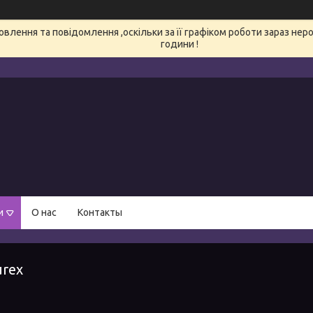
влення та повідомлення ,оскільки за її графіком роботи зараз нер
години !
и
О нас
Контакты
rex