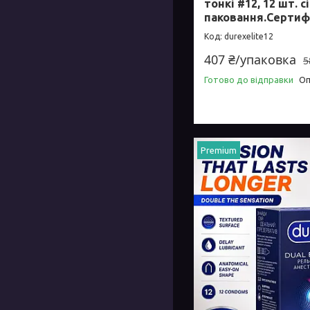
тонкі #12, 12 шт. 
паковання.Сертиф
durexelite12
407 ₴/упаковка
5
Готово до відправки
Оп
Premium