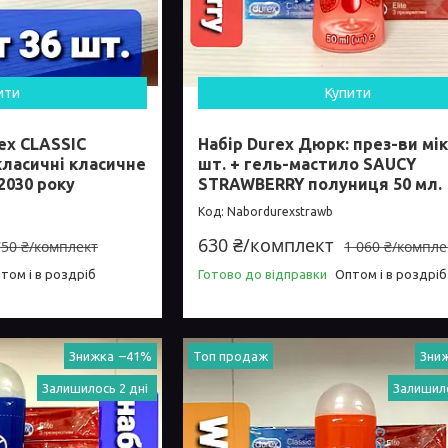
ити
Купити
ex CLASSIC
Набір Durex Дюрк: през-ви мік
класичні класичне
шт. + гель-мастило SAUCY
2030 року
STRAWBERRY полуниця 50 мл.
Nabordurexstrawb
630 ₴/комплект
750 ₴/комплект
1 060 ₴/компле
том і в роздріб
Готово до відправки
Оптом і в роздріб
–41%
Топ продаж
Залишилось 2 дні
Залишило