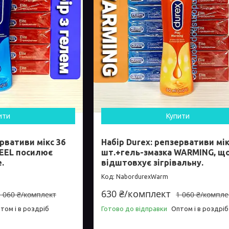
ити
Купити
ервативи мікс 36
Набір Durex: репзервативи мік
FEEL посилює
шт.+гель-змазка WARMING, щ
.
відштовхує зігрівальну.
NabordurexWarm
630 ₴/комплект
1 060 ₴/комплект
1 060 ₴/компле
том і в роздріб
Готово до відправки
Оптом і в роздріб