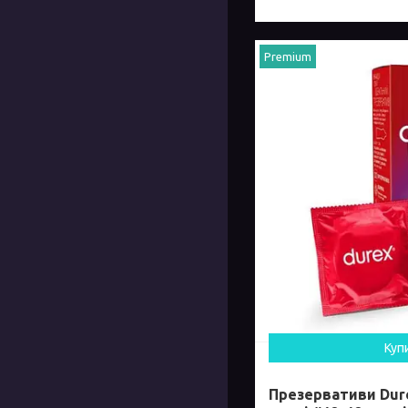
Premium
Куп
Презервативи Dure