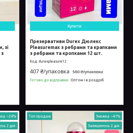
Купити
Презервативи Durex Дюлекс
, зі
Pleasuremax з ребрами та крапками
 з
з ребрами та кропками 12 шт.
durexpleasure12
407 ₴/упаковка
580 ₴/упаковка
Готово до відправки
Оптом і в роздріб
–24%
Топ продаж
–41%
сь 2 дні
Залишилось 2 дні