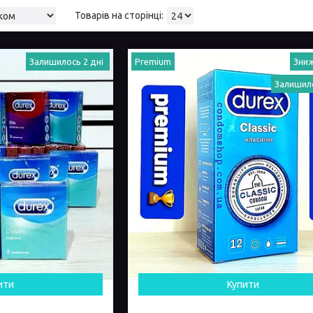
Залишилось 2 дні
Premium
Залишило
ити
Купити