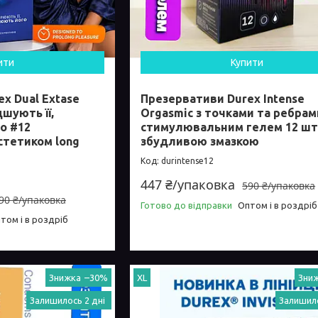
ити
Купити
x Dual Extase
Презервативи Durex Intense
шують її,
Orgasmic з точками та ребрами
о #12
стимулювальним гелем 12 шт
стетиком long
збудливою змазкою
durintense12
447 ₴/упаковка
590 ₴/упаковка
90 ₴/упаковка
Готово до відправки
Оптом і в роздріб
том і в роздріб
–30%
XL
Залишилось 2 дні
Залишило