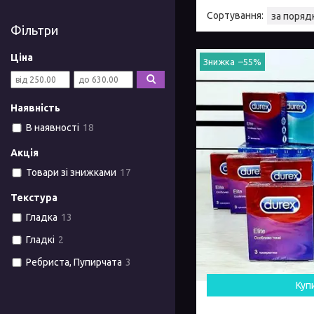
Фільтри
Ціна
–55%
Наявність
В наявності
18
Акція
Товари зі знижками
17
Текстура
Гладка
13
Гладкі
2
Ребриста, Пупирчата
3
Куп