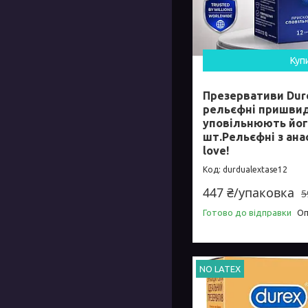
Куп
Презервативи Dure
рельєфні пришвид
уповільнюють йог
шт.Рельєфні з ана
love!
durdualextase12
447 ₴/упаковка
5
Готово до відправки
Оп
NO LATEX