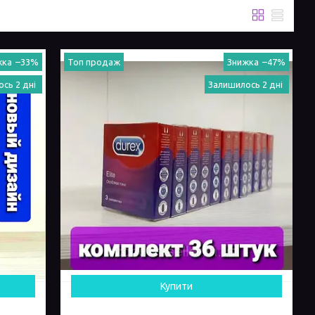
–33%
Топ продаж
–47%
сь 2 дні
Залишилось 2 дні
Купити