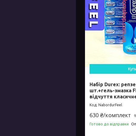
Куп
Набір Durex: репз
шт.+гель-змазка 
відчуття класичне
NabordurFeel
630 ₴/комплект
Готово до відправки
Оп