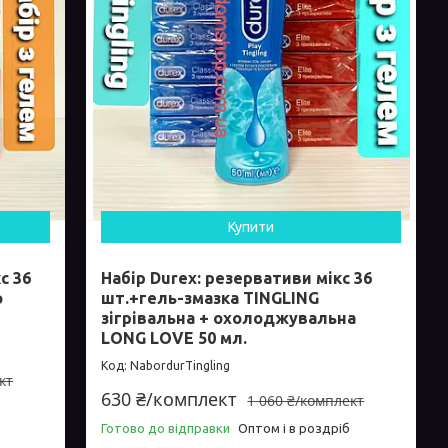
Купити
с 36
Набір Durex: резервативи мікс 36
о
шт.+гель-змазка TINGLING
зігрівальна + охолоджувальна
LONG LOVE 50 мл.
NabordurTingling
кт
630 ₴/комплект
1 060 ₴/комплект
Готово до відправки
Оптом і в роздріб