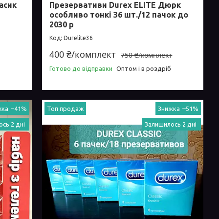
асик
Презервативи Durex ELITE Дюрк
особливо тонкі 36 шт./12 пачок до
2030 р
Durelite36
400 ₴/комплект
750 ₴/комплект
Готово до відправки
Оптом і в роздріб
–41%
Топ продаж
–51%
сь 2 дні
Залишилось 2 дні