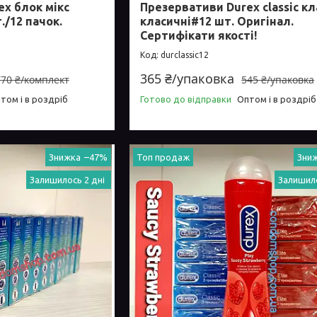
x блок мікс
Презервативи Durex classic кл
т./12 пачок.
класичні#12 шт. Оригінал.
Сертифікати якості!
durclassic12
365 ₴/упаковка
770 ₴/комплект
545 ₴/упаковка
том і в роздріб
Готово до відправки
Оптом і в роздріб
–47%
Топ продаж
Залишилось 2 дні
Залишило