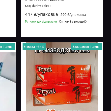
durinvisible12
447 ₴/упаковка
590 ₴/упаковка
Готово до відправки
Оптом і в роздріб
я 1 день
–34%
Залишився 1 день