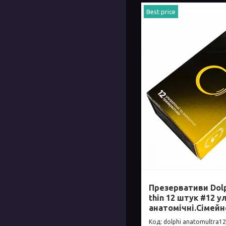
Best price
Презервативи Dolp
thin 12 штук #12 у
анатомічні.Сімейн
dolphi anatomultra12