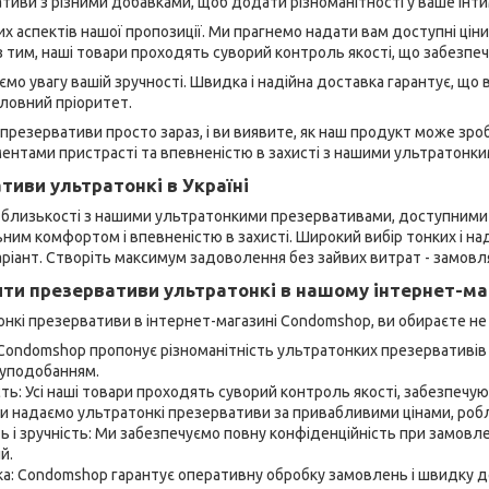
тиви з різними добавками, щоб додати різноманітності у ваше інт
вих аспектів нашої пропозиції. Ми прагнемо надати вам доступні цін
 тим, наші товари проходять суворий контроль якості, що забезпеч
яємо увагу вашій зручності. Швидка і надійна доставка гарантує, що
ловний пріоритет.
презервативи просто зараз, і ви виявите, як наш продукт може зр
нтами пристрасті та впевненістю в захисті з нашими ультратонк
тиви ультратонкі в Україні
д близькості з нашими ультратонкими презервативами, доступними з
им комфортом і впевненістю в захисті. Широкий вибір тонких і н
ріант. Створіть максимум задоволення без зайвих витрат - замовл
ти презервативи ультратонкі в нашому інтернет-ма
кі презервативи в інтернет-магазині Condomshop, ви обираєте не ті
Condomshop пропонує різноманітність ультратонких презервативів в
 уподобанням.
сть: Усі наші товари проходять суворий контроль якості, забезпечую
Ми надаємо ультратонкі презервативи за привабливими цінами, робл
ь і зручність: Ми забезпечуємо повну конфіденційність при замовленн
й.
а: Condomshop гарантує оперативну обробку замовлень і швидку д