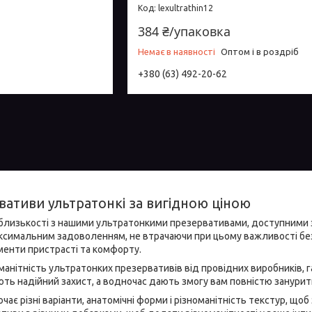
lexultrathin12
384 ₴/упаковка
Немає в наявності
Оптом і в роздріб
+380 (63) 492-20-62
вативи ультратонкі за вигідною ціною
 близькості з нашими ультратонкими презервативами, доступними 
симальним задоволенням, не втрачаючи при цьому важливості безпе
оменти пристрасті та комфорту.
анітність ультратонких презервативів від провідних виробників, га
ть надійний захист, а водночас дають змогу вам повністю занурит
ає різні варіанти, анатомічні форми і різноманітність текстур, щ