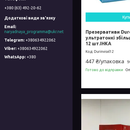
+380 (63) 492-20-62
Куп
naryadnaya_programma@ukr.net
Презервативи Durex
ультратонкі збіль
+380634922062
12 шт.ІНКА
+380634922062
Durinvisxl12
+380
447 ₴/упаковка
5
Готово до відправки
Оп