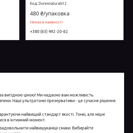
Durexnaturals12
480 ₴/упаковка
Немає в наявності
+380 (63) 492-20-62
за вигідною ціною! Ми надаємо вам можливість
ки. Наші ультратонкі презервативи - це сучасне рішення
рантуючи найвищий стандарт якості. Тонкі, але міцні
ися в інтимний момент.
об задовольнити найвишуканіші смаки. Вибирайте