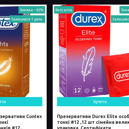
–30%
Best price
Залишився 1 день
Залишивс
ити
Купити
зервативи Contex
Презервативи Durex Elite осо
онкі
тонкі #12 ,12 шт сімейна вели
ків #12..
упаковка .Сертифікати