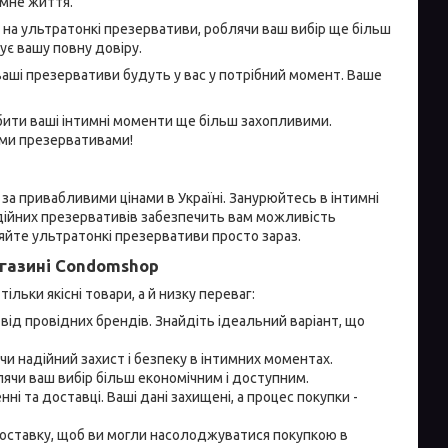
имне життя.
и на ультратонкі презервативи, роблячи ваш вибір ще більш
ує вашу повну довіру.
 ваші презервативи будуть у вас у потрібний момент. Ваше
обити ваші інтимні моменти ще більш захопливими.
ими презервативами!
а привабливими цінами в Україні. Занурюйтесь в інтимні
адійних презервативів забезпечить вам можливість
яйте ультратонкі презервативи просто зараз.
газині Condomshop
льки якісні товари, а й низку переваг:
ід провідних брендів. Знайдіть ідеальний варіант, що
чи надійний захист і безпеку в інтимних моментах.
ячи ваш вибір більш економічним і доступним.
і та доставці. Ваші дані захищені, а процес покупки -
оставку, щоб ви могли насолоджуватися покупкою в