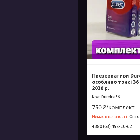
Презервативи Dur
особливо тонкі 36
2030 р.
Durelite36
750 ₴/комплект
Немає в наявності
Оптом
+380 (63) 492-20-62