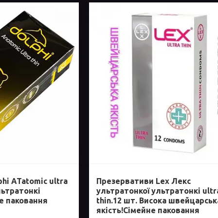
hi ATatomic ultra
Презервативи Lex Лекс
льтратонкі
ультратонкої ультратонкі ultr
е паковання
thin.12 шт. Висока швейцарськ
якість!Сімейне паковання