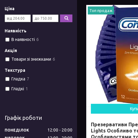
Ціна
Топ продаж
Наявність
В наявності
6
Акція
Товари зі знижками
6
Текстура
Гладка
7
Гладкі
1
Куп
Графік роботи
Презервативи Пре
12:00
20:00
Lights Особливо т
ПОНЕДІЛОК
Особливостями тон
12:00
20:00