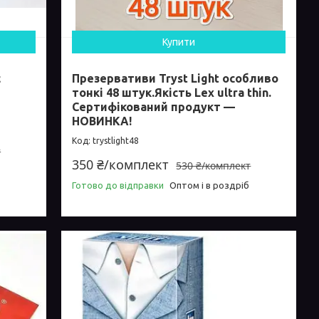
Купити
с
Презервативи Tryst Light особливо
тонкі 48 штук.Якість Lex ultra thin.
Сертифікований продукт —
НОВИНКА!
trystlight48
т
350 ₴/комплект
530 ₴/комплект
Готово до відправки
Оптом і в роздріб