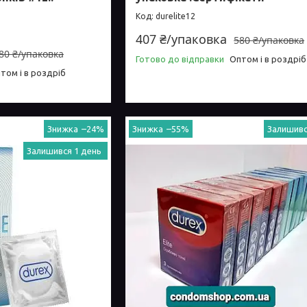
durelite12
407 ₴/упаковка
580 ₴/упаковка
80 ₴/упаковка
Готово до відправки
Оптом і в роздріб
том і в роздріб
–24%
–55%
Залишивс
Залишився 1 день