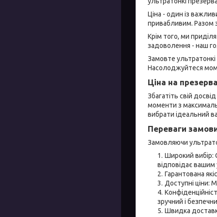
ультратонкі презерва
Ціна - один із важли
привабливим. Разом з
Крім того, ми приділ
задоволення - наш го
Замовте ультратонкі 
Насолоджуйтеся моме
Ціна на презерва
Збагатіть свій досві
моменти з максимальн
вибрати ідеальний ва
Переваги замови
Замовляючи ультратон
Широкий вибір: 
відповідає вашим
Гарантована які
Доступні ціни: 
Конфіденційніст
зручний і безпечни
Швидка доставк