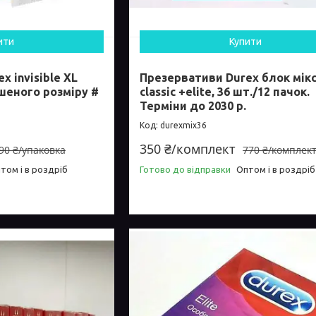
ити
Купити
 invisible XL
Презервативи Durex блок мік
шеного розміру #
classic +elite, 36 шт./12 пачок.
Терміни до 2030 р.
durexmix36
350 ₴/комплект
90 ₴/упаковка
770 ₴/комплек
том і в роздріб
Готово до відправки
Оптом і в роздріб