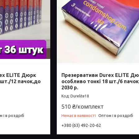
ex ELITE Дюрк
Презервативи Durex ELITE Д
 шт./12 пачок,до
особливо тонкі 18 шт./6 пачок
2030 р.
Durelite18
510 ₴/комплект
 і в роздріб
Немає в наявності
Оптом і в роздріб
+380 (63) 492-20-62