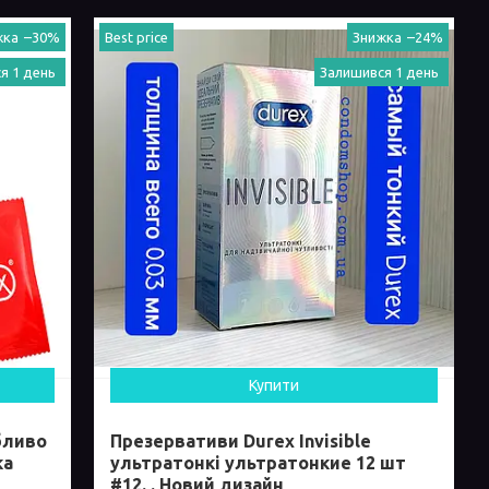
–30%
Best price
–24%
я 1 день
Залишився 1 день
Купити
бливо
Презервативи Durex Invisible
ка
ультратонкі ультратонкие 12 шт
#12. . Новий дизайн