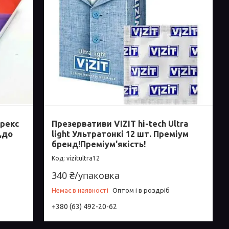
юрекс
Презервативи VIZIT hi-tech Ultra
,до
light Ультратонкі 12 шт. Преміум
бренд!Преміум'якість!
vizitultra12
340 ₴/упаковка
Немає в наявності
Оптом і в роздріб
+380 (63) 492-20-62