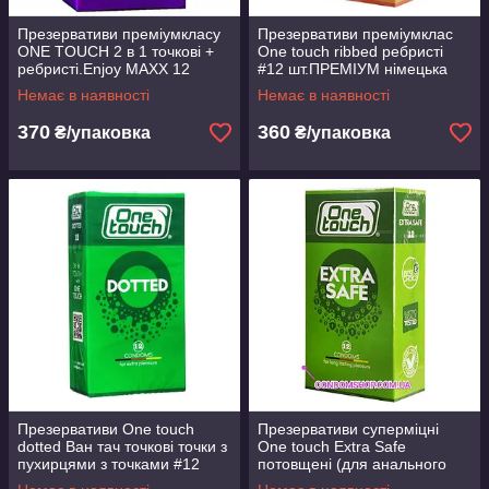
Презервативи преміумкласу
Презервативи преміумклас
ONE TOUCH 2 в 1 точкові +
One touch ribbed ребристі
ребристі.Enjoy MAXX 12
#12 шт.ПРЕМІУМ німецька
шт.ПРЕМІУМ СЕГМЕНТ
якість!
Немає в наявності
Немає в наявності
370
360
₴/упаковка
₴/упаковка
Презервативи One touch
Презервативи суперміцні
dotted Ван тач точкові точки з
One touch Extra Safe
пухирцями з точками #12
потовщені (для анального
шт.Преміумклас!
сексу) з рясним мастилом #