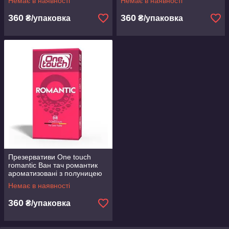
Немає в наявності
Немає в наявності
12 шт.
360
360
₴/упаковка
₴/упаковка
Презервативи One touch
romantic Ван тач романтик
ароматизовані з полуницею
#12 шт.Преміумклас!
Немає в наявності
360
₴/упаковка