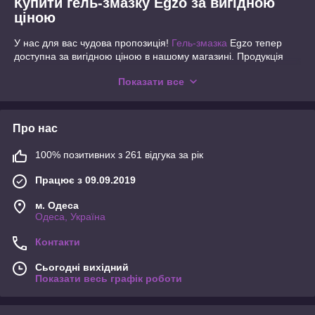
Купити гель-змазку Egzо за вигідною
ціною
У нас для вас чудова пропозиція!
Гель-змазка
Egzо тепер
доступна за вигідною ціною в нашому магазині. Продукція
Egzо забезпечує високу якість і комфорт під час інтимних
Показати все
моментів.
Гель-змазка Egzо - це надійне рішення для поліпшення
вашого інтимного досвіду. Ми пропонуємо цей продукт за
Про нас
привабливою ціною, щоб зробити ваш вибір ще більш
вигідним.
100% позитивних з 261 відгука за рік
Не пропустіть можливість зробити своє інтимне життя
приємнішим і зручнішим з гель-змазкою Egzо. Замовте зараз і
Працює з 09.09.2019
насолоджуйтеся високою якістю за вигідною ціною!
Особливості гель-змазки Egzо
м. Одеса
Одеса, Україна
Ласкаво просимо в наш інтернет-магазин, де ми раді
представити вам унікальні особливості гель-змазки Egzо -
Контакти
інноваційного продукту, що забезпечує максимальний
Сьогодні вихідний
комфорт і задоволення у вашому інтимному житті. Ось чому
Показати весь графік роботи
гель-змазка Egzо варта вашої уваги:
Унікальна формула: Гель-змазка Egzо розроблена на
основі унікальної формули, яка забезпечує ідеальне