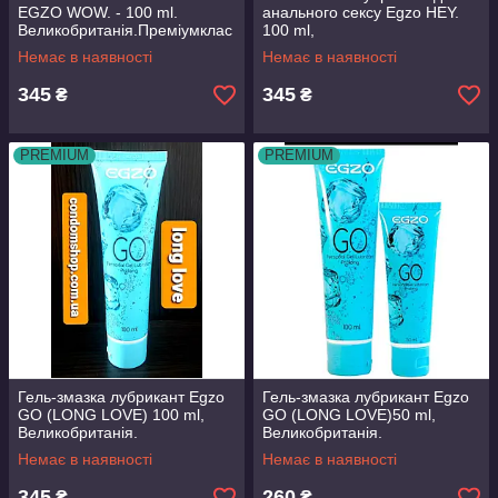
EGZO WOW. - 100 ml.
анального сексу Egzo HEY.
Великобританія.Преміумклас
100 ml,
.
Великобританія.Преміум'якіс
Немає в наявності
Немає в наявності
ть!
345
345
₴
₴
PREMIUM
PREMIUM
Гель-змазка лубрикант Egzo
Гель-змазка лубрикант Egzo
GO (LONG LOVE) 100 ml,
GO (LONG LOVE)50 ml,
Великобританія.
Великобританія.
Немає в наявності
Немає в наявності
345
260
₴
₴