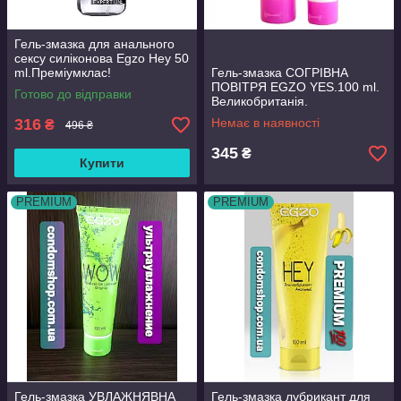
Гель-змазка для анального
сексу силіконова Egzo Hey 50
ml.Преміумклас!
Гель-змазка СОГРІВНА
ПОВІТРЯ EGZO YES.100 ml.
Готово до відправки
Великобританія.
Преміумклас!
316
Немає в наявності
₴
496 ₴
345
₴
Купити
PREMIUM
PREMIUM
Гель-змазка УВЛАЖНЯВНА
Гель-змазка лубрикант для