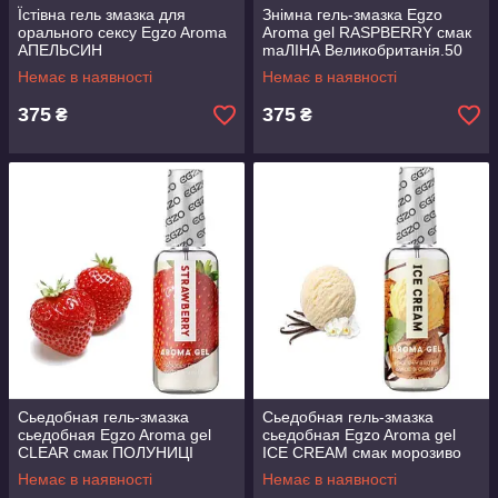
Їстівна гель змазка для
Знімна гель-змазка Egzo
орального сексу Egzo Aroma
Aroma gel RASPBERRY смак
АПЕЛЬСИН
maЛІНА Великобританія.50
orange.Великобритантя.50
мл.ПРЕМІУМ БРЕНД
Немає в наявності
Немає в наявності
МЛ.ПРЕМІУМ!!!
375
375
₴
₴
Сьедобная гель-змазка
Сьедобная гель-змазка
сьедобная Egzo Aroma gel
сьедобная Egzo Aroma gel
CLEAR смак ПОЛУНИЦІ
ICE CREAM смак морозиво
Великобританія.50 мл.
Великобританія.50 мл.
Немає в наявності
Немає в наявності
ПРЕМІУМ БРЕНД
ПРЕМІУМ БРЕНД