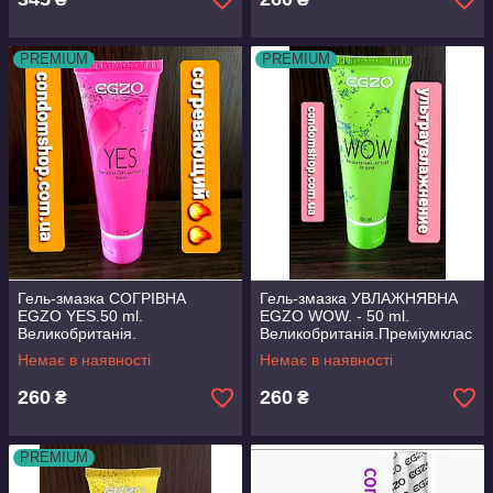
PREMIUM
PREMIUM
Гель-змазка СОГРІВНА
Гель-змазка УВЛАЖНЯВНА
EGZO YES.50 ml.
EGZO WOW. - 50 ml.
Великобританія.
Великобританія.Преміумклас
Преміумклас!
.
Немає в наявності
Немає в наявності
260
260
₴
₴
PREMIUM