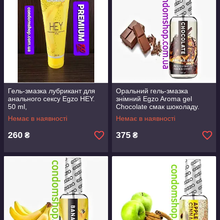
Гель-змазка лубрикант для
Оральний гель-змазка
анального сексу Egzo HEY.
знімний Egzo Aroma gel
50 ml,
Chocolate смак шоколаду.
Великобританія.Преміум'якіс
Великобританія. 50
Немає в наявності
Немає в наявності
ть!
мл.ПРЕМИУМ БРЕНД!
260
375
₴
₴