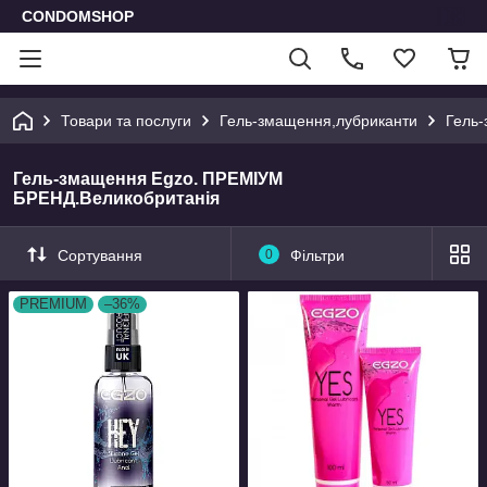
CONDOMSHOP
Товари та послуги
Гель-змащення,лубриканти
Гель
Гель-змащення Egzо. ПРЕМІУМ
БРЕНД.Великобританія
Сортування
0
Фільтри
PREMIUM
–36%