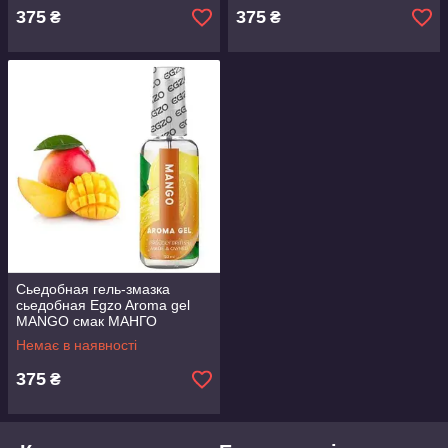
375
375
₴
₴
Сьедобная гель-змазка
сьедобная Egzo Aroma gel
MANGO смак МАНГО
Великобританія.50 мл.
Немає в наявності
ПРЕМІУМ БРЕНД
375
₴