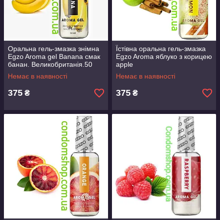
Оральна гель-змазка знімна
Їстівна оральна гель-змазка
Egzo Aroma gel Banana смак
Egzo Aroma яблуко з корицею
банан. Великобританія.50
apple
мл.ПРЕМІУМ БРЕНД
cinnamon.Великобританія.50
Немає в наявності
Немає в наявності
мл.Преміум бренд!
375
375
₴
₴