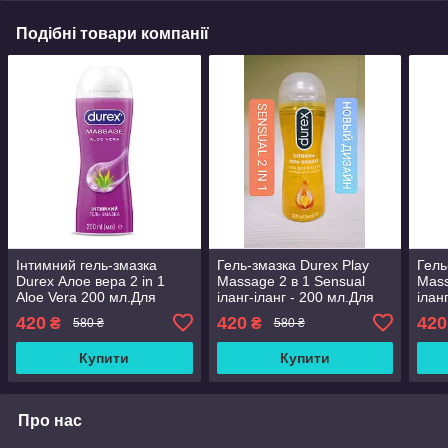
Подібні товари компанії
Інтимний гель-змазка
Гель-змазка Durex Play
Гель
Durex Алое вера 2 in 1
Massage 2 в 1 Sensual
Mass
Aloe Vera 200 мл.Для
іланг-іланг - 200 мл.Для
ілан
сексу та масажу.
сексу та масажу.
420
420
420
₴
₴
580 ₴
580 ₴
Заспокоює й регенерує
Купити
Купити
Про нас