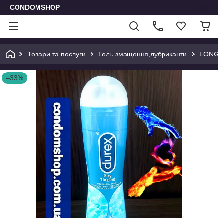
CONDOMSHOP
Товари та послуги
Гель-змащення,лубриканти
LONG
–33%