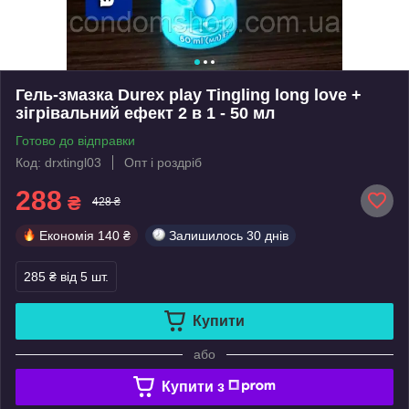
Гель-змазка Durex play Tingling long love +
зігрівальний ефект 2 в 1 - 50 мл
Готово до відправки
Код: drxtingl03
Опт і роздріб
288
₴
428 ₴
Економія
140 ₴
Залишилось
30 днів
285 ₴
від 5 шт.
Купити
або
Купити з