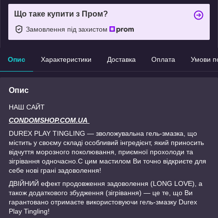
Що таке купити з Пром?
Замовлення під захистом
Опис
Характеристики
Доставка
Оплата
Умови п
Опис
НАШ САЙТ
CONDOMSHOP.COM.UA
DUREX PLAY TINGLING — зволожувальна гель-змазка, що
містить у своєму складі особливий інгредієнт, який приносить
відчуття морозного поколювання, приємної прохолоди та
зігрівання одночасно.С цим мастилом Ви точно відкриєте для
себе нові грані задоволення!
ДВІЙНИЙ ефект продовження задоволення (LONG LOVE), а
також додаткового збудження (зігрівання) — це те, що Ви
гарантовано отримаєте використовуючи гель-змазку Durex
Play Tingling!