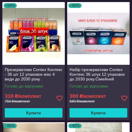
–59%
–56%
Презервативи Contex Контекс
Набір презервативи Contex
- 36 шт 12 упаковок мікс 4
Контекс 36 штук 12 упаковок
види до 2030 року .
до 2030 року.Сімейний
блок.Опт і роздріб.
Готово до відправки
Готово до відправки
310
300
₴/комплект
₴/комплект
750 ₴/комплект
680 ₴/комплект
Купити
Купити
–56%
–42%