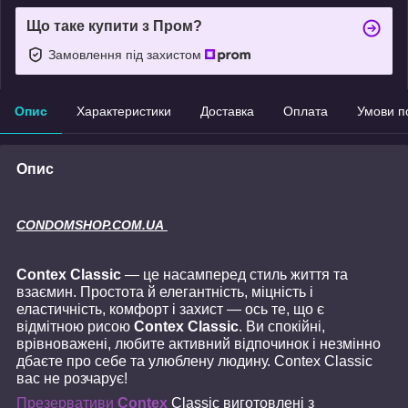
Що таке купити з Пром?
Замовлення під захистом
Опис
Характеристики
Доставка
Оплата
Умови п
Опис
CONDOMSHOP.COM.UA
Contex Classic
— це насамперед стиль життя та
взаємин. Простота й елегантність, міцність і
еластичність, комфорт і захист — ось те, що є
відмітною рисою
Contex Classic
. Ви спокійні,
врівноважені, любите активний відпочинок і незмінно
дбаєте про себе та улюблену людину. Contex Classic
вас не розчарує!
Презервативи
Contex
Classic
виготовлені з