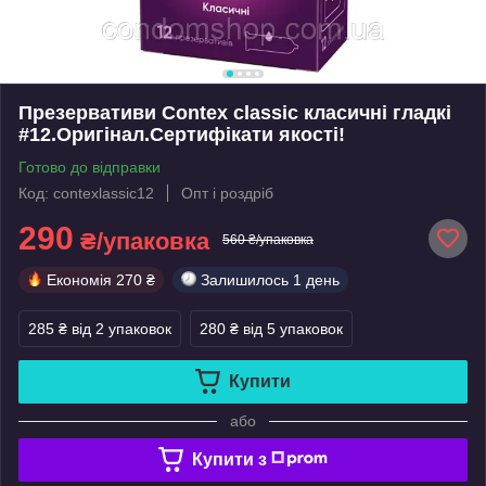
Презервативи Contex classic класичні гладкі
#12.Оригінал.Сертифікати якості!
Готово до відправки
Код: contexlassic12
Опт і роздріб
290
₴/упаковка
560 ₴/упаковка
Економія
270 ₴
Залишилось
1 день
285 ₴
від 2 упаковок
280 ₴
від 5 упаковок
Купити
або
Купити з