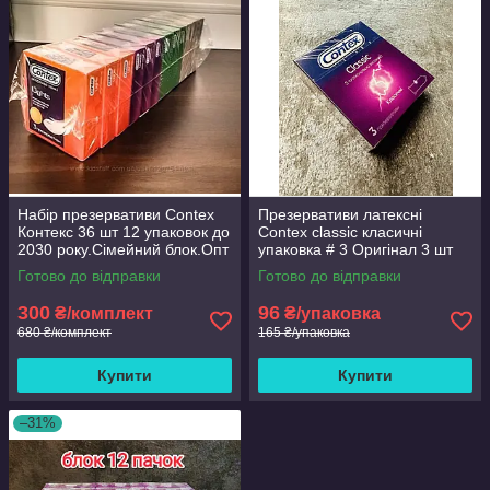
Набір презервативи Contex
Презервативи латексні
Контекс 36 шт 12 упаковок до
Contex classic класичні
2030 року.Сімейний блок.Опт
упаковка # 3 Оригінал 3 шт
і роздріб.
Готово до відправки
Готово до відправки
300
96
₴/комплект
₴/упаковка
680 ₴/комплект
165 ₴/упаковка
Купити
Купити
–31%