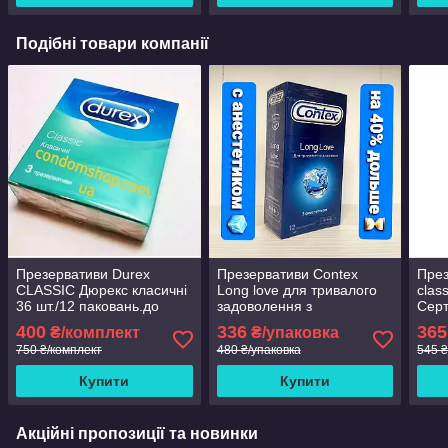
Подібні товари компанії
Презервативи Durex
Презервативи Contex
През
CLASSIC Дюрекс класичні
Long love для тривалого
clas
36 шт./12 паковань.до
задоволення з
Серт
2030
анестетиком 12 шт
400
336
365
₴/комплект
₴/упаковка
.Знижки!Сертифікати
750 ₴/комплект
480 ₴/упаковка
545 ₴
якості.
Купити
Купити
Акційні пропозиції та новинки