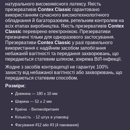
натурального високоякісного латексу. Якість
презервативів
Contex Classic
гарантовано
використанням сучасного високотехнологічного
обладнання й багаторазовим, ретельним контролем на
всіх етапах виробництва. Якість презервативів
Contex
Classic
перевірено електронікою. Презервативи
призначені тільки для одноразового застосування.
Презервативи
Contex Classic
у разі правильного
використання є надійним засобом запобігання
небажаній вагітності та передання захворювань, що
передаються статевим шляхом, зокрема ВІЛ-інфекції.
Жодне з засобів контрацепції не гарантує 100%
захисту від небажаної вагітності або захворювань, що
передаються статевим способом.
Розміри:
Довжина — 180 ± 10 мм
Ширина — 52 ± 2 мм
Країна - Великобританія
Кількість - 12 штук в упаковці
Фасування #12 або #3 (4 паковання)