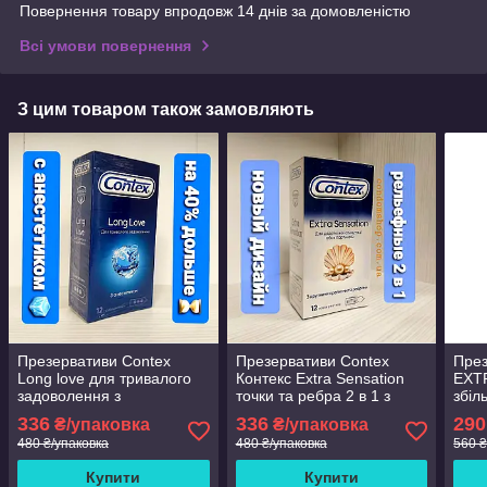
Повернення товару впродовж 14 днів за домовленістю
Всі умови повернення
З цим товаром також замовляють
Презервативи Contex
Презервативи Contex
През
Long love для тривалого
Контекс Extra Sensation
EXT
задоволення з
точки та ребра 2 в 1 з
збіл
анестетиком 12 шт
великими крапками та
збіл
336
336
290
₴/упаковка
₴/упаковка
.Знижки!Сертифікати
ребрами #12.
штук
480 ₴/упаковка
480 ₴/упаковка
560 ₴
якості.
Купити
Купити