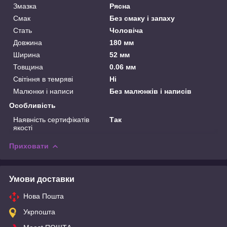
Змазка
Рясна
Смак
Без смаку і запаху
Стать
Чоловіча
Довжина
180 мм
Ширина
52 мм
Товщина
0.06 мм
Світіння в темряві
Ні
Малюнки і написи
Без малюнків і написів
Особливість
Наявність сертифікатів
Так
якості
Приховати
Умови доставки
Нова Пошта
Укрпошта