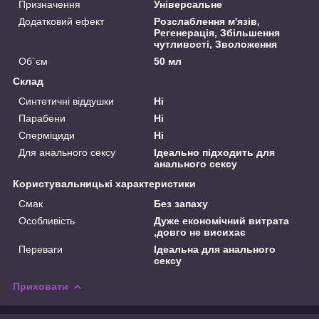
Призначення
Універсальне
Додатковий ефект
Розслаблення м'язів,
Регенерація, Збільшення
чутливості, Зволоження
Об`єм
50 мл
Склад
Синтетичні віддушки
Ні
Парабени
Ні
Сперміциди
Ні
Для анального сексу
Ідеально підходить для
анального сексу
Користувальницькі характеристики
Смак
Без запаху
Особливість
Дуже економічний витрата
,довго не висихає
Переваги
Ідеальна для анального
сексу
Приховати