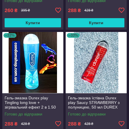
Готово до відправки
Готово до відправки
DUREX WARMING
260
288
₴
₴
395 ₴
428 ₴
Купити
Купити
–33%
–33%
Гель-змазка Durex play
Гель-змазка їстівна Durex
Tingling long love +
play Saucy STRAWBERRY з
зігрівальний ефект 2 в 1.50
полуницею, 50 мл DUREX
мл DUREX TINGLING
SAUCY STRAWBERRY
Готово до відправки
Готово до відправки
полуниця
288
288
₴
₴
428 ₴
428 ₴