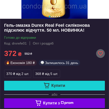
Гель-змазка Durex Real Feel силіконова
підсилює відчуття. 50 мл. НОВИНКА!
Готово до відправки
Код: drxrefe01
Опт і роздріб
372
₴
552 ₴
Економія
180 ₴
Залишилось
31 день
370 ₴
від 2 шт.
368 ₴
від 5 шт.
Купити
або
Купити з