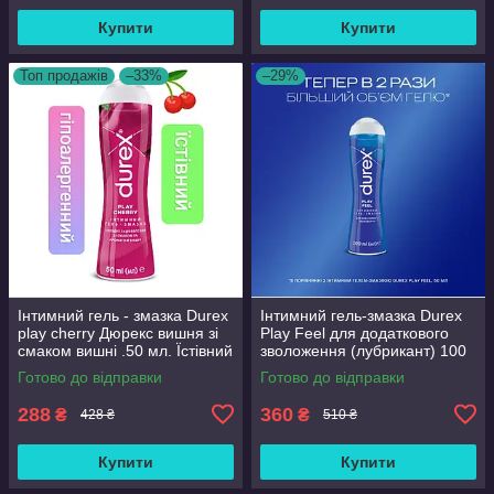
Купити
Купити
Топ продажів
–33%
–29%
Інтимний гель - змазка Durex
Інтимний гель-змазка Durex
play cherry Дюрекс вишня зі
Play Feel для додаткового
смаком вишні .50 мл. Їстівний
зволоження (лубрикант) 100
!Для усіх видів сексу
мл
Готово до відправки
Готово до відправки
288
360
₴
₴
428 ₴
510 ₴
Купити
Купити