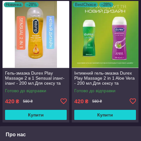
Новинка
–28%
BestChoice
–28%
Гель-змазка Durex Play
Інтимний гель-змазка Durex
Massage 2 в 1 Sensual іланг-
Play Massage 2 in 1 Aloe Vera
іланг - 200 мл.Для сексу та
- 200 мл.Для сексу та
масажу.
масажу. Заспокоює й
Готово до відправки
Готово до відправки
регенерує
420
420
₴
₴
580 ₴
580 ₴
Купити
Купити
Про нас