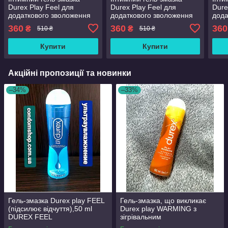
Durex Play Feel для
Durex Play Feel для
Dure
додаткового зволоження
додаткового зволоження
дода
(лубрикант) 100 мл
(лубрикант) 100 мл
(луб
360
360
360
₴
₴
510 ₴
510 ₴
Купити
Купити
Акційні пропозиції та новинки
–34%
–33%
Гель-змазка Durex play FEEL
Гель-змазка, що викликає
(підсилює відчуття),50 ml
Durex play WARMING з
DUREX FEEL
зігрівальним
(вибуджувальним) ефектом