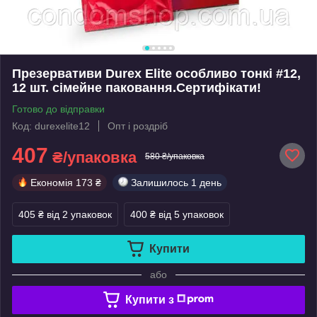
Презервативи Durex Elite особливо тонкі #12,
12 шт. сімейне паковання.Сертифікати!
Готово до відправки
Код: durexelite12
Опт і роздріб
407
₴/упаковка
580 ₴/упаковка
Економія
173 ₴
Залишилось
1 день
405 ₴
від 2 упаковок
400 ₴
від 5 упаковок
Купити
або
Купити з