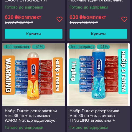
SAUCY STRAWBERRY
посилює відчуття класичне.
полуниця 50 мл.
Готово до відправки
Готово до відправки
630
630
₴/комплект
₴/комплект
1 060 ₴/комплект
1 060 ₴/комплект
Купити
Купити
Топ продажів
–41%
Топ продажів
–41%
Набір Durex: репзервативи
Набір Durex: резервативи
мікс 36 шт.+гель-змазка
мікс 36 шт.+гель-змазка
WARMING, що відштовхує
TINGLING зігрівальна +
зігрівальну.
охолоджувальна LONG LOVE
Готово до відправки
Готово до відправки
50 мл.