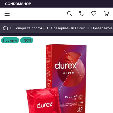
CONDOMSHOP
Товари та послуги
Презервативи Durex
Презервативи
Преміум
–30%