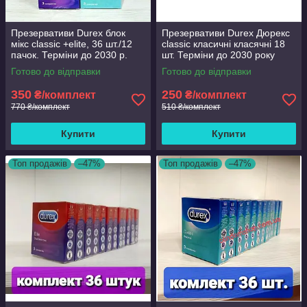
Презервативи Durex блок
Презервативи Durex Дюрекс
мікс classic +elite, 36 шт./12
classic класичні класячні 18
пачок. Терміни до 2030 р.
шт. Терміни до 2030 року
Готово до відправки
Готово до відправки
350
250
₴/комплект
₴/комплект
770 ₴/комплект
510 ₴/комплект
Купити
Купити
Топ продажів
–47%
Топ продажів
–47%