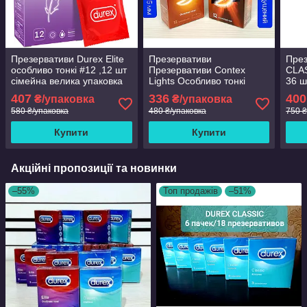
Презервативи Durex Elite
Презервативи
През
особливо тонкі #12 ,12 шт
Презервативи Contex
CLAS
сімейна велика упаковка
Lights Особливо тонкі
36 ш
.Сертифікати
Особливостями тонків 12
203
407
336
400
₴/упаковка
₴/упаковка
штук. Сертифікати!
580 ₴/упаковка
480 ₴/упаковка
750 ₴
Купити
Купити
Акційні пропозиції та новинки
–55%
Топ продажів
–51%