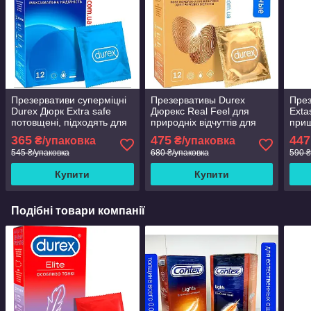
Презервативи суперміцні
Презервативы Durex
През
Durex Дюрк Extra safe
Дюрекс Real Feel для
Exta
потовщені, підходять для
природніх відчуттів для
приш
анального сексу. 12 штук .
естественных ощущений
упов
365
475
447
₴/упаковка
₴/упаковка
# 12 шт.БЕЗЛАТЕКСНЫЕ!
шт.Р
545 ₴/упаковка
680 ₴/упаковка
590 ₴
анас
Купити
Купити
Подібні товари компанії