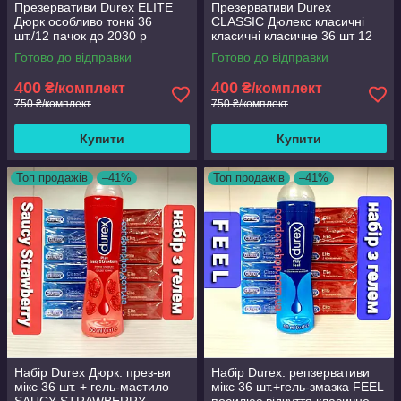
Презервативи Durex ELITE
Презервативи Durex
Дюрк особливо тонкі 36
CLASSIC Дюлекс класичні
шт./12 пачок до 2030 р
класичні класичне 36 шт 12
пачок.до 2030 року
Готово до відправки
Готово до відправки
400
400
₴/комплект
₴/комплект
750 ₴/комплект
750 ₴/комплект
Купити
Купити
Топ продажів
–41%
Топ продажів
–41%
Набір Durex Дюрк: през-ви
Набір Durex: репзервативи
мікс 36 шт. + гель-мастило
мікс 36 шт.+гель-змазка FEEL