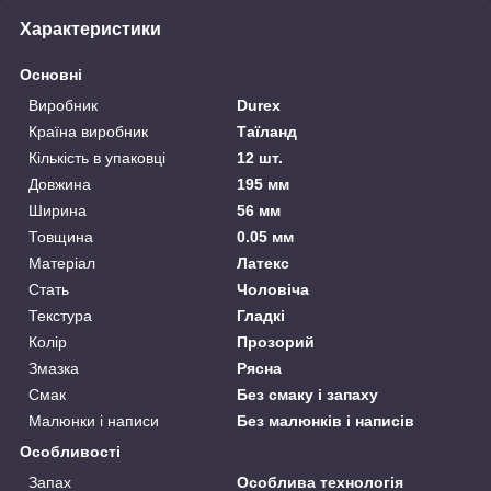
Характеристики
Основні
Виробник
Durex
Країна виробник
Таїланд
Кількість в упаковці
12 шт.
Довжина
195 мм
Ширина
56 мм
Товщина
0.05 мм
Матеріал
Латекс
Стать
Чоловіча
Текстура
Гладкі
Колір
Прозорий
Змазка
Рясна
Смак
Без смаку і запаху
Малюнки і написи
Без малюнків і написів
Особливості
Запах
Особлива технологія