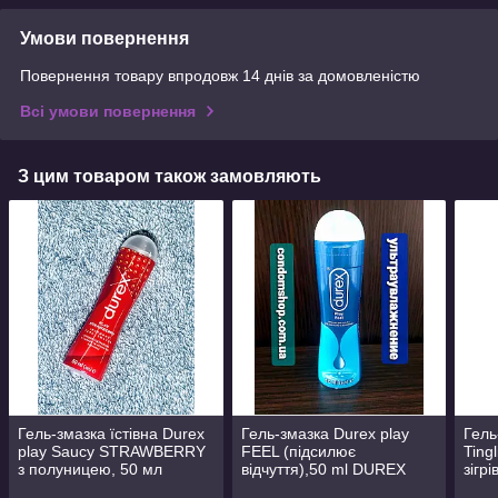
Умови повернення
Повернення товару впродовж 14 днів за домовленістю
Всі умови повернення
З цим товаром також замовляють
Гель-змазка їстівна Durex
Гель-змазка Durex play
Гель
play Saucy STRAWBERRY
FEEL (підсилює
Tingl
з полуницею, 50 мл
відчуття),50 ml DUREX
зігр
DUREX SAUCY
FEEL
1.5