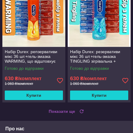
Набір Durex: репзервативи
Набір Durex: резервативи
мікс 36 шт.+гель-змазка
мікс 36 шт.+гель-змазка
WARMING, що відштовхує
TINGLING зігрівальна +
зігрівальну.
охолоджувальна LONG LOVE
Готово до відправки
Готово до відправки
50 мл.
630
630
₴/комплект
₴/комплект
1 060 ₴/комплект
1 060 ₴/комплект
Купити
Купити
Показати ще
Про нас