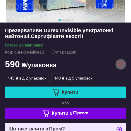
Презервативи Durex Invisible ультратонкі
найтонші.Сертифікати якості!
Готово до відправки
Код: durexinvisible12
Опт і роздріб
590
₴/упаковка
445 ₴
від 2 упаковок
440 ₴
від 5 упаковок
Купити
або
Купити з
Що таке купити з Пром?