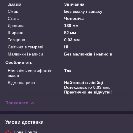
Змазка
Звичайна
Смак
Без смаку і запаху
Стать
Чоловіча
Довжина
180 мм
Ширина
52 мм
Товщина
0.03 мм
Світіння в темряві
Ні
Малюнки і написи
Без малюнків і написів
Особливість
Наявність сертифікатів
Так
якості
Відмінна риса
Найтонші в лінійці
Durex,всього 0.03 мм.
Практично не відчутні!
Приховати
Умови доставки
Нова Пошта