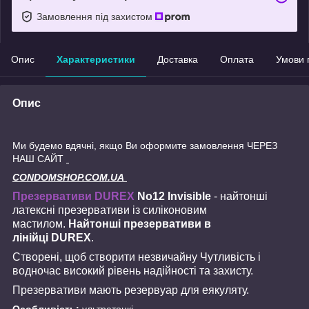
Замовлення під захистом
Опис
Характеристики
Доставка
Оплата
Умови 
Опис
Ми будемо вдячні, якщо Ви оформите замовлення ЧЕРЕЗ
НАШ САЙТ
CONDOMSHOP.COM.UA
Презервативи DUREX
No12 Invisible
- найтонші
латексні презервативи із силіконовим
мастилом.
Найтонші презервативи в
лінійці DUREX
.
Створені, щоб створити незвичайну Чутливість і
водночас високий рівень надійності та захисту.
Презервативи мають резервуар для еякуляту.
Особливість:
ультратонкі