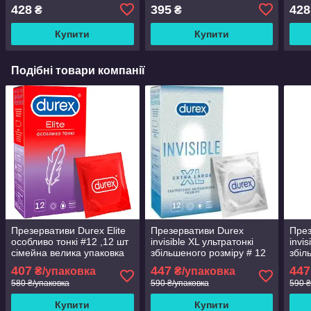
STRAWBERRY полуниця
428
395
428
₴
₴
Купити
Купити
Подібні товари компанії
Презервативи Durex Elite
Презервативи Durex
През
особливо тонкі #12 ,12 шт
invisible XL ультратонкі
invi
сімейна велика упаковка
збільшеного розміру # 12
збіл
.Сертифікати
шт.ІНКА
шт.Н
407
447
447
₴/упаковка
₴/упаковка
580 ₴/упаковка
590 ₴/упаковка
590 ₴
Купити
Купити