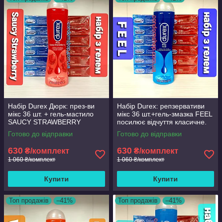
Набір Durex Дюрк: през-ви
Набір Durex: репзервативи
мікс 36 шт. + гель-мастило
мікс 36 шт.+гель-змазка FEEL
SAUCY STRAWBERRY
посилює відчуття класичне.
полуниця 50 мл.
Готово до відправки
Готово до відправки
630
630
₴/комплект
₴/комплект
1 060 ₴/комплект
1 060 ₴/комплект
Купити
Купити
Топ продажів
–41%
Топ продажів
–41%