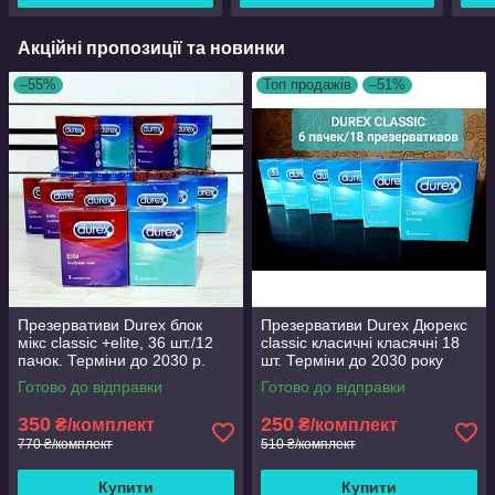
Акційні пропозиції та новинки
–55%
Топ продажів
–51%
Презервативи Durex блок
Презервативи Durex Дюрекс
мікс classic +elite, 36 шт./12
classic класичні класячні 18
пачок. Терміни до 2030 р.
шт. Терміни до 2030 року
Готово до відправки
Готово до відправки
350
250
₴/комплект
₴/комплект
770 ₴/комплект
510 ₴/комплект
Купити
Купити