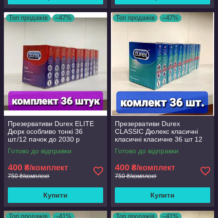
Топ продажів
–47%
Топ продажів
–47%
Презервативи Durex ELITE
Презервативи Durex
Дюрк особливо тонкі 36
CLASSIC Дюлекс класичні
шт./12 пачок до 2030 р
класичні класичне 36 шт 12
пачок.до 2030 року
Готово до відправки
Готово до відправки
400
400
₴/комплект
₴/комплект
750 ₴/комплект
750 ₴/комплект
Купити
Купити
Топ продажів
–41%
Топ продажів
–41%