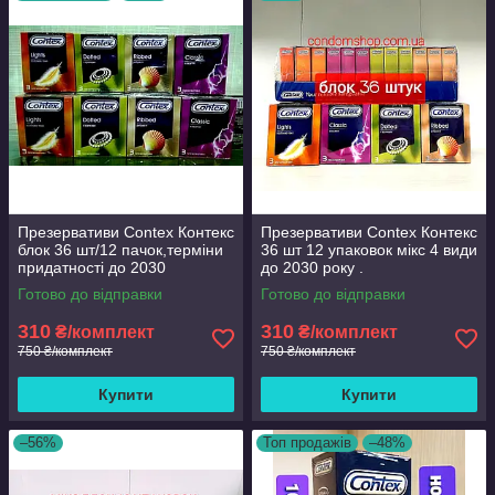
Презервативи Contex Контекс
Презервативи Contex Контекс
блок 36 шт/12 пачок,терміни
36 шт 12 упаковок мікс 4 види
придатності до 2030
до 2030 року .
Готово до відправки
Готово до відправки
310
310
₴/комплект
₴/комплект
750 ₴/комплект
750 ₴/комплект
Купити
Купити
–56%
Топ продажів
–48%