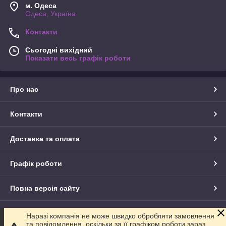
м. Одеса
Одеса, Україна
Контакти
Сьогодні вихідний
Показати весь графік роботи
Про нас
Контакти
Доставка та оплата
Графік роботи
Повна версія сайту
Сайт створено на маркетплейсі
Prom.ua
Наразі компанія не може швидко обробляти замовлення
та повідомлення ,оскільки за її графіком роботи зараз