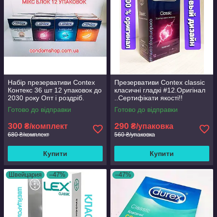
Набір презервативи Contex
Презервативи Contex classic
Контекс 36 шт 12 упаковок до
класичні гладкі #12.Оригінал
2030 року Опт і роздріб.
..Сертифікати якості!!
Готово до відправки
Готово до відправки
300
290
₴/комплект
₴/упаковка
680 ₴/комплект
560 ₴/упаковка
Купити
Купити
Швейцария
–47%
–47%