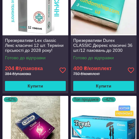
Презервативи Lex classic
Презервативи Durex
Лекс класичні 12 шт. Терміни
CLASSIC Дюрекс класичні 36
гірськості до 2028 року!
шт./12 паковань.до 2030
Сімейне паковання!
Готово до відправки
Готово до відправки
204
400
₴/упаковка
₴/комплект
384 ₴/упаковка
750 ₴/комплект
Купити
Купити
–42%
Топ продажів
–42%