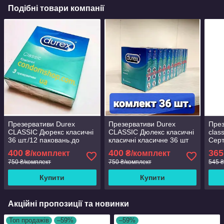
Подібні товари компанії
Презервативи Durex
Презервативи Durex
През
CLASSIC Дюрекс класичні
CLASSIC Дюлекс класичні
clas
36 шт./12 паковань.до
класичні класичне 36 шт
Серт
2030
12 пачок.до 2030 року
400
400
365
₴/комплект
₴/комплект
750 ₴/комплект
750 ₴/комплект
545 ₴
Купити
Купити
Акційні пропозиції та новинки
Топ продажів
–59%
–59%