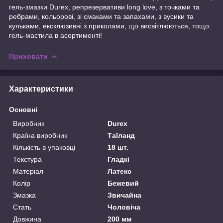
гель-змазки Durex, репрезервативи long love, з точками та
ребрами, кольорові, зі смаками та запахами, з вусики та
кульками, ексклюзивні з приколами, що висвітлюються, тощо.
гель-мастила в асортименті!
Приховати
Характеристики
Основні
Виробник
Durex
Країна виробник
Таїланд
Кількість в упаковці
18 шт.
Текстура
Гладкі
Матеріал
Латекс
Колір
Бежевий
Змазка
Звичайна
Стать
Чоловіча
Довжина
200 мм