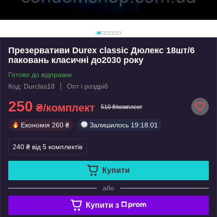
Презервативи Durex classic Дюлекс 18шт/6
паковань класичні до2030 року
Готово до відправки
Код: Durclas18
Опт і роздріб
250
₴/комплект
510 ₴/комплект
Економія
260 ₴
Залишилось
19:18:01
240 ₴
від 5 комплектів
Купити
або
Купити з