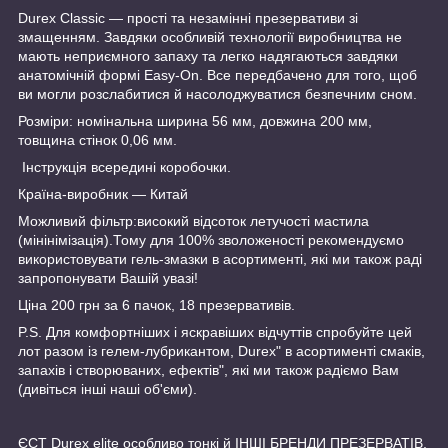
Durex Classic — прості та незамінні презервативи зі
змащенням. Завдяки особливій технології виробництва не
мають неприємного запаху та легко надягаються завдяки
анатомічній формі Easy-On. Все передбачено для того, щоб
ви могли розслабитися й насолоджуватися безпечним сном.
Розміри: номінальна ширина 56 мм, довжина 200 мм,
товщина стінок 0,06 мм.
Інструкція всередині коробочки.
Країна-виробник — Китай
Можливий фільтр:високий відсоток летучості мастила
(мінінімізація).Тому для 100% зволоженості рекомендуємо
використовувати гель-змазки в асортименті, які ми також раді
запропонувати Вашій увазі!
Ціна 200 грн за 6 пачок, 18 презервативів.
P.S. Для комфортніших і яскравіших відчуттів спробуйте цей
лот разом із гелем-лубрикантом, Durex" в асортименті смаків,
запахів і створюваних, ефектів", які ми також радіємо Вам
(дивіться інші наші об'єми).
ЄСТ Durex elite особливо тонкі й ІНШІ БРЕНДИ ПРЕЗЕРВАТІВ,