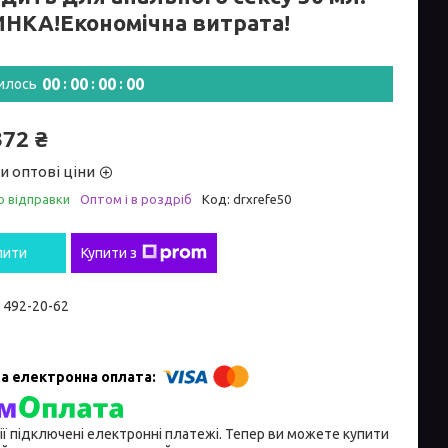
НКА!Економічна витрата!
0
0
0
0
0
0
0
0
илось
372 ₴
и оптові ціни
о відправки
Оптом і в роздріб
Код:
drxrefe50
пити
Купити з
) 492-20-62
ії підключені електронні платежі. Тепер ви можете купити