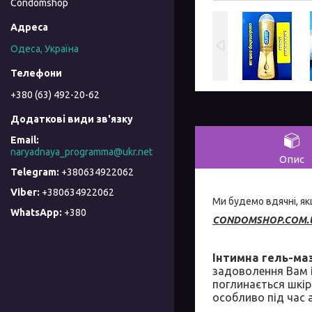
Condomshop
Одеса, Україна
+380 (63) 492-20-62
naryadnaya_programma@ukr.net
Опис
+380634922062
+380634922062
Ми будемо вдячні, 
+380
CONDOMSHOP.COM.
Інтимна гель-ма
задоволення Вам і
поглинається шкір
особливо під час 