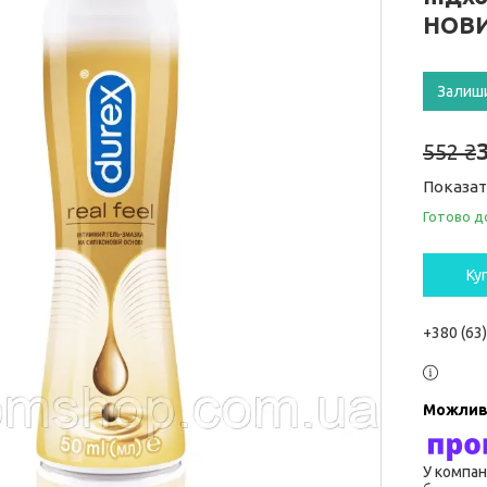
НОВИ
Залиш
552 ₴
Показат
Готово д
Ку
+380 (63
У компан