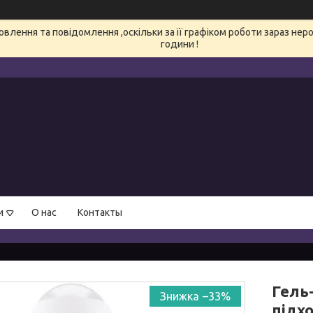
влення та повідомлення ,оскільки за її графіком роботи зараз нер
години !
и
О нас
Контакты
Гель-
–33%
підх