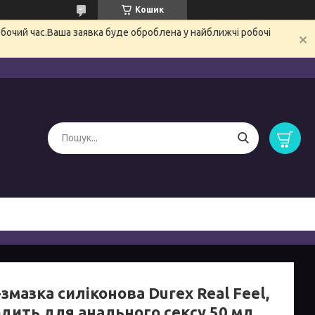
Кошик
обочий час.Ваша заявка буде оброблена у найближчі робочі
змазка силіконова Durex Real Feel,
одить для анального сексу 50 мл.