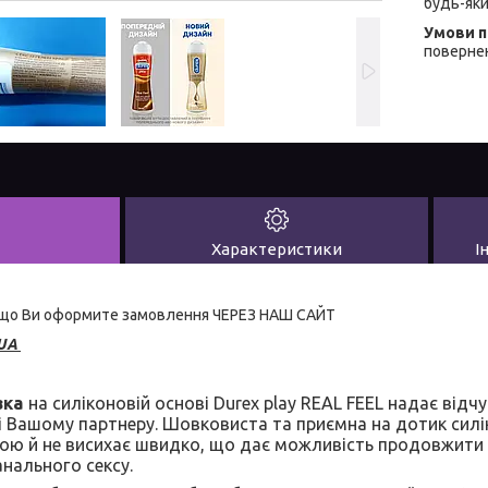
будь-яки
повернен
Характеристики
І
якщо Ви оформите замовлення ЧЕРЕЗ НАШ САЙТ
UA
зка
на силіконовій основі Durex play REAL FEEL надає від
 Вашому партнеру. Шовковиста та приємна на дотик силі
ою й не висихає швидко, що дає можливість продовжити В
анального сексу.