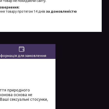
й товар не покидаючи сайту.
ня товару протягом 14 днів
за домовленістю
нформація для замовлення
чуття природного
конова основа не
аші сексуальні стосунки,