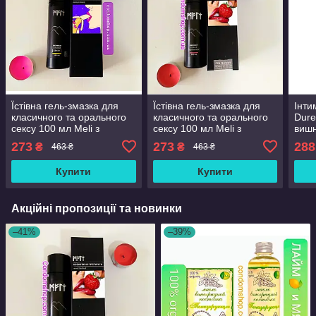
Їстівна гель-змазка для
Їстівна гель-змазка для
Інти
класичного та орального
класичного та орального
Dure
сексу 100 мл Meli з
сексу 100 мл Meli з
вишн
бананом 100 мл
полуницею100 мл
мл. 
273
273
288
₴
₴
463 ₴
463 ₴
секс
Купити
Купити
Акційні пропозиції та новинки
–41%
–39%