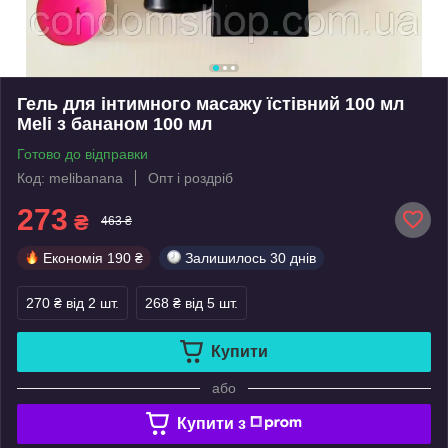
Гель для інтимного масажу їстівний 100 мл
Meli з бананом 100 мл
Готово до відправки
Код: melibanana
Опт і роздріб
273
₴
463 ₴
Економія
190 ₴
Залишилось
30 днів
270 ₴
від 2 шт.
268 ₴
від 5 шт.
Купити
або
Купити з