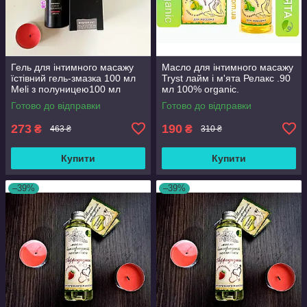
Гель для інтимного масажу
Масло для інтимного масажу
їстівний гель-змазка 100 мл
Tryst лайм і м'ята Релакс .90
Meli з полуницею100 мл
мл 100% organic.
Готово до відправки
Готово до відправки
273
190
₴
₴
463 ₴
310 ₴
Купити
Купити
–39%
–39%