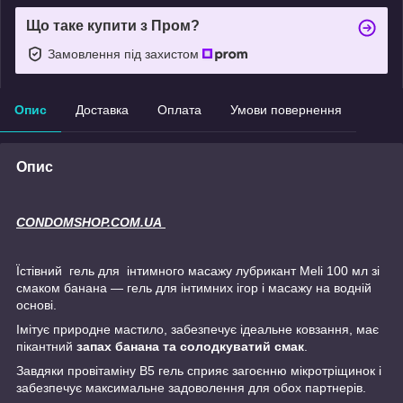
Що таке купити з Пром?
Замовлення під захистом
Опис
Доставка
Оплата
Умови повернення
Опис
CONDOMSHOP.COM.UA
Їстівний гель для інтимного масажу лубрикант Meli 100 мл зі
смаком банана
— гель для інтимних ігор і масажу на водній
основі.
Імітує природне мастило, забезпечує ідеальне ковзання, має
пікантний
запах банана та солодкуватий смак
.
Завдяки провітаміну B5 гель сприяє загоєнню мікротріщинок і
забезпечує максимальне задоволення для обох партнерів.