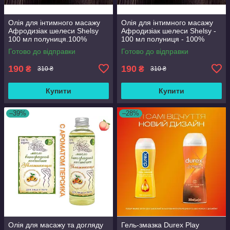
Олія для інтимного масажу
Олія для інтимного масажу
Афродизіак шелеси Shelsy
Афродизіак шелеси Shelsy -
100 мл полуниця.100%
100 мл полуниця - 100%
organic
organic
Готово до відправки
Готово до відправки
190
190
₴
₴
310 ₴
310 ₴
Купити
Купити
–39%
–28%
Олія для масажу та догляду
Гель-змазка Durex Play