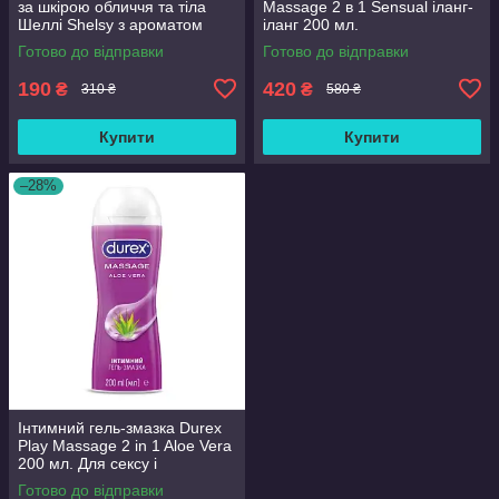
за шкірою обличчя та тіла
Massage 2 в 1 Sensual іланг-
Шеллі Shelsy з ароматом
іланг 200 мл.
ПЕРСИК 100 мл.100%
Готово до відправки
Готово до відправки
organic!
190
420
₴
₴
310 ₴
580 ₴
Купити
Купити
–28%
Інтимний гель-змазка Durex
Play Massage 2 in 1 Aloe Vera
200 мл. Для сексу і
масажу.Заспокоює і
Готово до відправки
відновлює шкіру