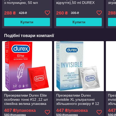
з полуницею, 50 мл
відчуття),50 ml DUREX
зігр
DUREX SAUCY
FEEL
1.5
STRAWBERRY полуниця
288
260
288
₴
₴
428 ₴
395 ₴
Купити
Купити
Подібні товари компанії
Презервативи Durex Elite
Презервативи Durex
През
особливо тонкі #12 ,12 шт
invisible XL ультратонкі
invi
сімейна велика упаковка
збільшеного розміру # 12
збіл
.Сертифікати
шт.ІНКА
шт.Н
407
447
447
₴/упаковка
₴/упаковка
580 ₴/упаковка
590 ₴/упаковка
590 ₴