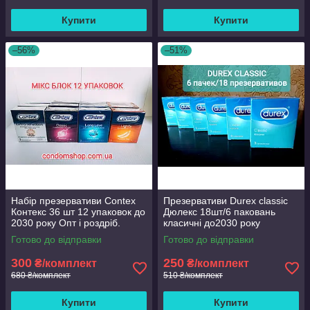
Купити
Купити
–56%
–51%
Набір презервативи Contex
Презервативи Durex classic
Контекс 36 шт 12 упаковок до
Дюлекс 18шт/6 паковань
2030 року Опт і роздріб.
класичні до2030 року
Готово до відправки
Готово до відправки
300
250
₴/комплект
₴/комплект
680 ₴/комплект
510 ₴/комплект
Купити
Купити