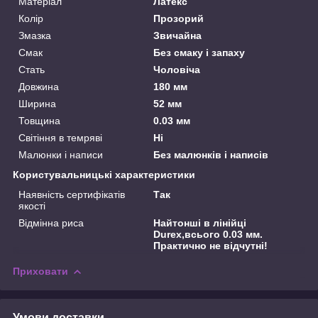
Матеріал
Латекс
Колір
Прозорий
Змазка
Звичайна
Смак
Без смаку і запаху
Стать
Чоловіча
Довжина
180 мм
Ширина
52 мм
Товщина
0.03 мм
Світіння в темряві
Ні
Малюнки і написи
Без малюнків і написів
Користувальницькі характеристики
Наявність сертифікатів
Так
якості
Відмінна риса
Найтонші в лінійці
Durex,всього 0.03 мм.
Практично не відчутні!
Приховати
Умови доставки