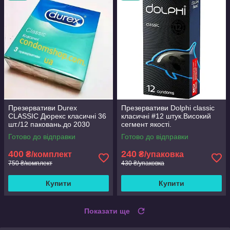
Презервативи Durex
Презервативи Dolphi classic
CLASSIC Дюрекс класичні 36
класичні #12 штук.Високий
шт./12 паковань.до 2030
сегмент якості.
Готово до відправки
Готово до відправки
400
240
₴/комплект
₴/упаковка
750 ₴/комплект
430 ₴/упаковка
Купити
Купити
Показати ще