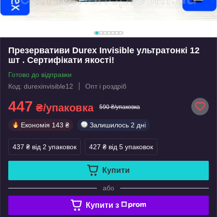
Презервативи Durex Invisible ультратонкі 12
шт . Сертифікати якості!
Готово до відправки
Код: durexinvisible12
Опт і роздріб
447
₴/упаковка
590 ₴/упаковка
Економія
143 ₴
Залишилось
2 дні
437 ₴
від 2 упаковок
427 ₴
від 5 упаковок
Купити
або
Купити з