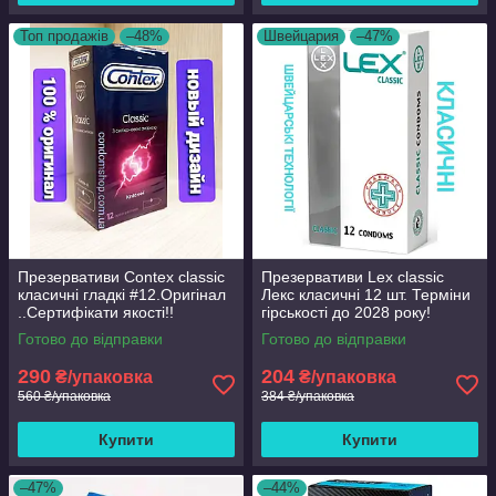
Топ продажів
–48%
Швейцария
–47%
Презервативи Contex classic
Презервативи Lex classic
класичні гладкі #12.Оригінал
Лекс класичні 12 шт. Терміни
..Сертифікати якості!!
гірськості до 2028 року!
Сімейне паковання!
Готово до відправки
Готово до відправки
290
204
₴/упаковка
₴/упаковка
560 ₴/упаковка
384 ₴/упаковка
Купити
Купити
–47%
–44%