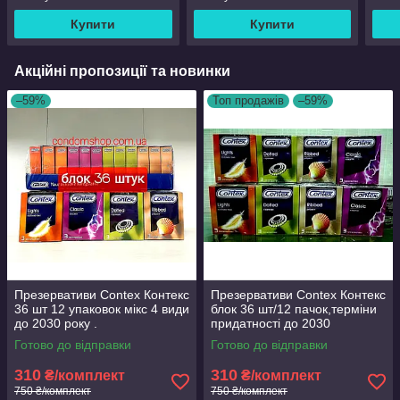
Купити
Купити
Акційні пропозиції та новинки
–59%
Топ продажів
–59%
Презервативи Contex Контекс
Презервативи Contex Контекс
36 шт 12 упаковок мікс 4 види
блок 36 шт/12 пачок,терміни
до 2030 року .
придатності до 2030
Готово до відправки
Готово до відправки
310
310
₴/комплект
₴/комплект
750 ₴/комплект
750 ₴/комплект