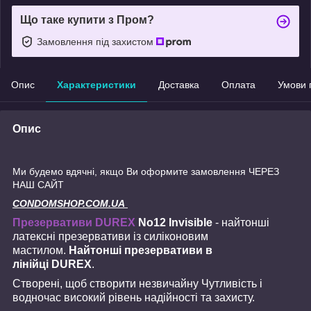
Що таке купити з Пром?
Замовлення під захистом
Опис
Характеристики
Доставка
Оплата
Умови 
Опис
Ми будемо вдячні, якщо Ви оформите замовлення ЧЕРЕЗ
НАШ САЙТ
CONDOMSHOP.COM.UA
Презервативи DUREX
No12 Invisible
- найтонші
латексні презервативи із силіконовим
мастилом.
Найтонші презервативи в
лінійці DUREX
.
Створені, щоб створити незвичайну Чутливість і
водночас високий рівень надійності та захисту.