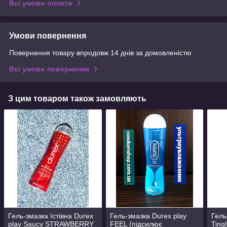
Всі умови оплати
Умови повернення
Повернення товару впродовж 14 днів за домовленістю
Всі умови повернення
З цим товаром також замовляють
Гель-змазка їстівна Durex
Гель-змазка Durex play
Гель
play Saucy STRAWBERRY
FEEL (підсилює
Tingl