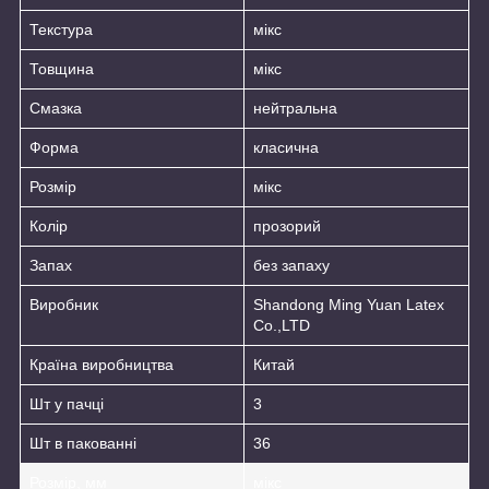
Текстура
мікс
Товщина
мікс
Смазка
нейтральна
Форма
класична
Розмір
мікс
Колір
прозорий
Запах
без запаху
Виробник
Shandong Ming Yuan Latex
Co.,LTD
Країна виробництва
Китай
Шт у пачці
3
Шт в пакованні
36
Розмір, мм
мікс