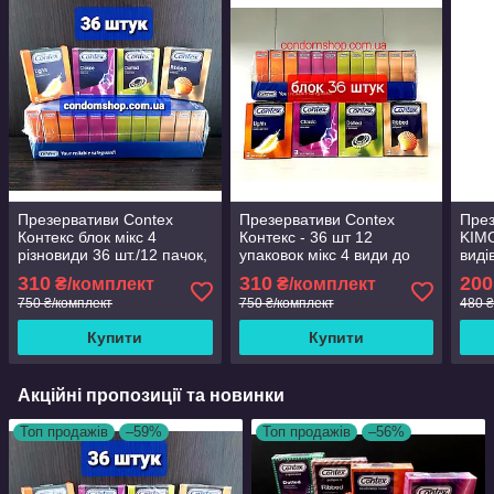
Презервативи Contex
Презервативи Contex
През
Контекс блок мікс 4
Контекс - 36 шт 12
KIMO
різновиди 36 шт./12 пачок,
упаковок мікс 4 види до
виді
Терміни придатності
2030 року .
през
310
310
200
₴/комплект
₴/комплект
до2030
2027
750 ₴/комплект
750 ₴/комплект
480 ₴
Серт
Купити
Купити
Акційні пропозиції та новинки
Топ продажів
–59%
Топ продажів
–56%