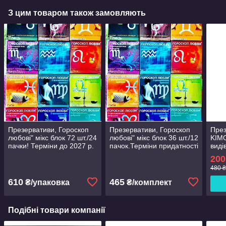
З цим товаром також замовляють
Презервативи, Гороскоп
Презервативи, Гороскоп
През
любові" мікс блок 72 шт./24
любові" мікс блок 36 шт./12
KIMO
пачки! Терміни до 2027 р.
пачок.Терміни придатності
виді
до 2027
през
200
2027
480 ₴
прод
610
465
₴/упаковка
₴/комплект
Подібні товари компанії