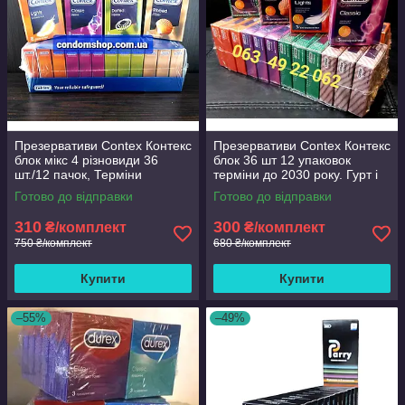
Презервативи Contex Контекс
Презервативи Contex Контекс
блок мікс 4 різновиди 36
блок 36 шт 12 упаковок
шт./12 пачок, Терміни
терміни до 2030 року. Гурт і
придатності до2030
роздріб!Знижки!
Готово до відправки
Готово до відправки
310
300
₴/комплект
₴/комплект
750 ₴/комплект
680 ₴/комплект
Купити
Купити
–55%
–49%