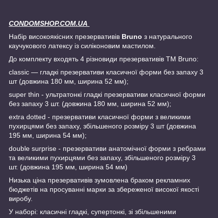
CONDOMSHOP.COM.UA
Набір високоякісних презервативів
Bruno
з натурального
каучукового латексу із силіконовим мастилом.
До комплекту входять 4 різновиди презервативів ТМ Bruno:
classic — гладкі презервативи класичної форми без запаху 3
шт (довжина 180 мм, ширина 52 мм);
super thin - ультратонкі гладкі презервативи класичної форми
без запаху 3 шт. (довжина 180 мм, ширина 52 мм);
extra dotted - презервативи класичної форми з великими
пухирцями без запаху, збільшеного розміру 3 шт (довжина
195 мм, ширина 54 мм);
double surprise - презервативи анатомічної форми з ребрами
та великими пухирцями без запаху, збільшеного розміру 3
шт. (довжина 195 мм, ширина 54 мм)
Низька ціна презервативів зумовлена браком рекламних
бюджетів на просуванні марки за збереженої високої якості
виробу.
У наборі: класичні гладкі, супертонкі, зі збільшеними