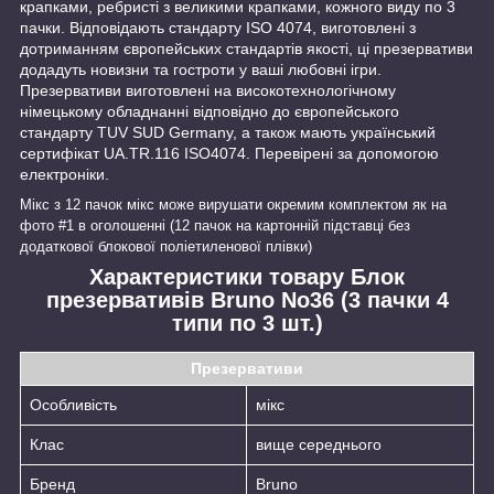
крапками, ребристі з великими крапками, кожного виду по 3
пачки. Відповідають стандарту ISO 4074, виготовлені з
дотриманням європейських стандартів якості, ці презервативи
додадуть новизни та гостроти у ваші любовні ігри.
Презервативи виготовлені на високотехнологічному
німецькому обладнанні відповідно до європейського
стандарту TUV SUD Germany, а також мають український
сертифікат UA.TR.116 ISO4074. Перевірені за допомогою
електроніки.
Мікс з 12 пачок мікс може вирушати окремим комплектом як на
фото #1 в оголошенні (12 пачок на картонній підставці без
додаткової блокової поліетиленової плівки)
Характеристики товару Блок
презервативів Bruno No36 (3 пачки 4
типи по 3 шт.)
Презервативи
Особливість
мікс
Клас
вище середнього
Бренд
Bruno