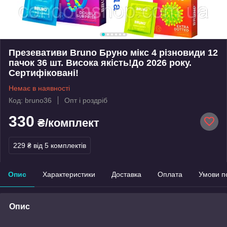
Презевативи Bruno Бруно мікс 4 різновиди 12
пачок 36 шт. Висока якість!До 2026 року.
Сертифіковані!
Немає в наявності
Код: bruno36
Опт і роздріб
330
₴/комплект
229 ₴
від 5 комплектів
Опис
Характеристики
Доставка
Оплата
Умови п
Опис