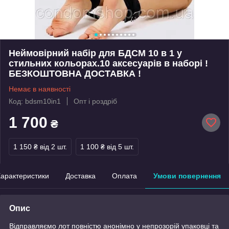
Неймовірний набір для БДСМ 10 в 1 у
стильних кольорах.10 аксесуарів в наборі !
БЕЗКОШТОВНА ДОСТАВКА !
Немає в наявності
Код: bdsm10in1
Опт і роздріб
1 700
₴
1 150 ₴
від 2 шт.
1 100 ₴
від 5 шт.
арактеристики
Доставка
Оплата
Умови повернення
Опис
Відправляємо лот повністю анонімно у непрозорій упаковці та