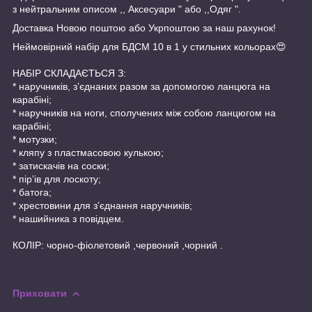
з нейтральним описом ,, Аксесуари " або ,,Одяг ".
Доставка Новою поштою або Укрпоштою за наш рахунок!
Неймовірний набір для БДСМ 10 в 1 у стильних кольорах😍
НАБІР СКЛАДАЄТЬСЯ З:
* наручників, зʼєднаних разом за допомогою ланцюга на
карабіні;
* наручників на ноги, сполучених між собою ланцюгом на
карабіні;
* мотузки;
* кляпу з пластмасовою кулькою;
* затискачів на соски;
* пірʼів для лоскоту;
* батога;
* хрестовини для зʼєднання наручників;
* нашийника з повідцем.
КОЛІР: чорно-фіолетовий ,червоний ,чорний .
Приховати