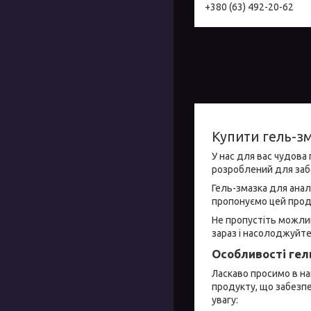
+380 (63) 492-20-62
Купити гель-зм
У нас для вас чудова
розроблений для забе
Гель-змазка для анал
пропонуємо цей прод
Не пропустіть можлив
зараз і насолоджуйте
Особливості гел
Ласкаво просимо в на
продукту, що забезпе
увагу: