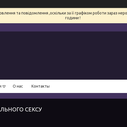
влення та повідомлення ,оскільки за її графіком роботи зараз нер
години !
и
О нас
Контакты
АЛЬНОГО СЕКСУ