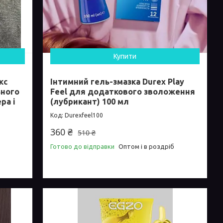
Купити
кс
Інтимний гель-змазка Durex Play
ьного
Feel для додаткового зволоження
ра і
(лубрикант) 100 мл
Durexfeel100
360 ₴
510 ₴
Готово до відправки
Оптом і в роздріб