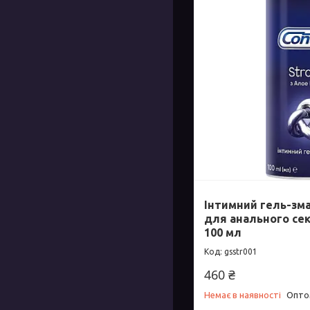
Інтимний гель-зма
для анального сек
100 мл
gsstr001
460 ₴
Немає в наявності
Оптом