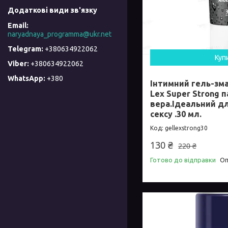
naryadnaya_programma@ukr.net
+380634922062
Куп
+380634922062
+380
Інтимний гель-зма
Lex Super Strong 
вера.Ідеальний д
сексу .30 мл.
gellexstrong30
130 ₴
220 ₴
Готово до відправки
Оп