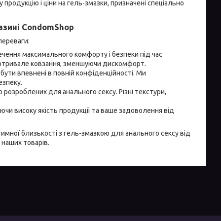
 продукцію і ціни на гель-змазки, призначені спеціально
газині CondomShop
переваги:
ечення максимального комфорту і безпеки під час
готривале ковзання, зменшуючи дискомфорт.
бути впевнені в повній конфіденційності. Ми
езпеку.
о розроблених для анального сексу. Різні текстури,
ючи високу якість продукції та ваше задоволення від
имної близькості з гель-змазкою для анального сексу від
 наших товарів.