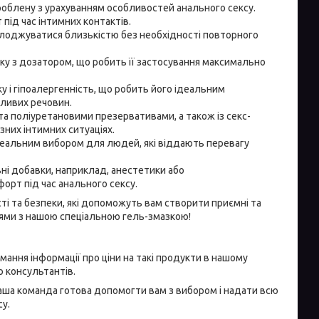
роблену з урахуванням особливостей анального сексу.
під час інтимних контактів.
олоджуватися близькістю без необхідності повторного
ику з дозатором, що робить її застосування максимально
ку і гіпоалергенність, що робить його ідеальним
дливих речовин.
 та поліуретановими презервативами, а також із секс-
зних інтимних ситуаціях.
 ідеальним вибором для людей, які віддають перевагу
ьні добавки, наприклад, анестетики або
орт під час анального сексу.
ті та безпеки, які допоможуть вам створити приємні та
ями з нашою спеціальною гель-змазкою!
ання інформації про ціни на такі продукти в нашому
ю консультантів.
Наша команда готова допомогти вам з вибором і надати всю
у.