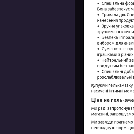
Спеціальна форм
Вона забезпечує м
Тривала дія: Сп
нанесення продукт
Зручна упаковка
зручним і гігієніч
Безпека і гіпоа
вибором для аналь
Сумісність із п
іграшками з різних
Нейтральний зап
продуктам без зап
Спеціальні доба
розслаблювальні к
Купуючи гель-змазку 
насичені інтимні мо
Ціна на гель-зма
Ми раді запропонуват
магазині, запрошуємо
Ми завжди прагнемо н
необхідну інформацію