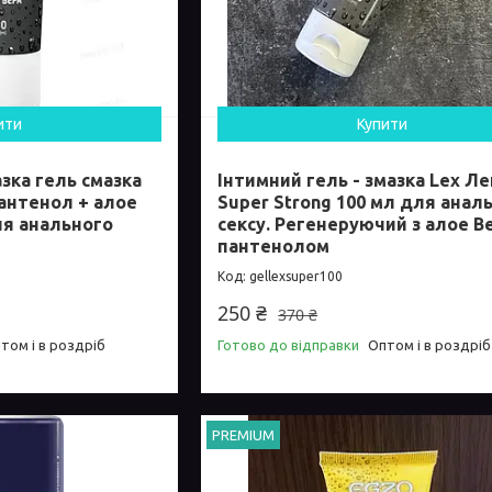
ити
Купити
зка гель смазка
Інтимний гель - змазка Lex Ле
пантенол + алое
Super Strong 100 мл для анал
ля анального
сексу. Регенеруючий з алое Ве
пантенолом
gellexsuper100
250 ₴
370 ₴
том і в роздріб
Готово до відправки
Оптом і в роздріб
PREMIUM