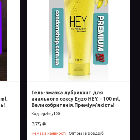
Гель-змазка лубрикант для
 ml,
анального сексу Egzo HEY. - 100 ml,
ь!
Великобританія.Преміум'якість!
egzhey100
375 ₴
Немає в наявності
Оптом і в роздріб