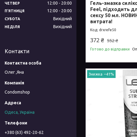
Гель-змазка силік
12:00
20:00
ЧЕТВЕР
Feel, підходить д
12:00
20:00
ПʼЯТНИЦЯ
сексу 50 мл. НОВИ
Вихідний
СУБОТА
витрата!
Вихідний
НЕДІЛЯ
drxrefe50
372 ₴
552 ₴
Готово до відправки
Оп
Контакти
Олег ,Яна
–41%
Condomshop
Одеса, Україна
+380 (63) 492-20-62