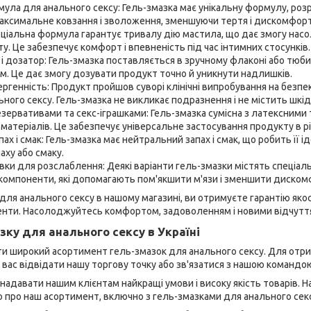
ула для анального сексу: Гель-змазка має унікальну формулу, роз
аксимальне ковзання і зволоження, зменшуючи тертя і дискомфорт 
еціальна формула гарантує тривалу дію мастила, що дає змогу нас
у. Це забезпечує комфорт і впевненість під час інтимних стосунків.
 і дозатор: Гель-змазка поставляється в зручному флаконі або тюб
ним. Це дає змогу дозувати продукт точно й уникнути надлишків.
лергенність: Продукт пройшов суворі клінічні випробування на безпе
ного сексу. Гель-змазка не викликає подразнення і не містить шкі
резервативами та секс-іграшками: Гель-змазка сумісна з латексними
 матеріалів. Це забезпечує універсальне застосування продукту в рі
ах і смак: Гель-змазка має нейтральний запах і смак, що робить її
аху або смаку.
вки для розслаблення: Деякі варіанти гель-змазки містять спеціал
омпоненти, які допомагають пом'якшити м'язи і зменшити дискомф
для анального сексу в нашому магазині, ви отримуєте гарантію якос
менти. Насолоджуйтесь комфортом, задоволенням і новими відчутт
зку для анального сексу в Україні
и широкий асортимент гель-змазок для анального сексу. Для отрим
 вас відвідати нашу торгову точку або зв'язатися з нашою командо
адавати нашим клієнтам найкращі умови і високу якість товарів. 
 про наш асортимент, включно з гель-змазками для анального секс