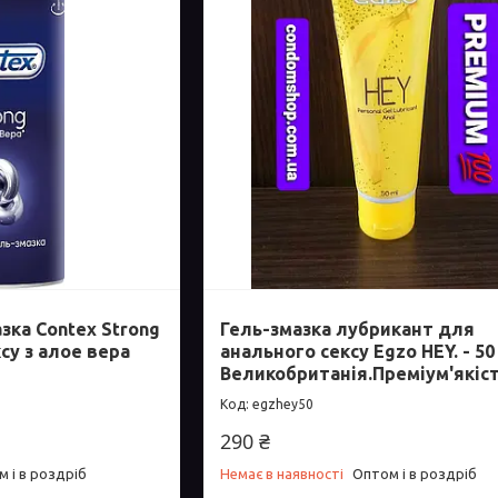
зка Contex Strong
Гель-змазка лубрикант для
су з алое вера
анального сексу Egzo HEY. - 50
Великобританія.Преміум'якіст
egzhey50
290 ₴
 і в роздріб
Немає в наявності
Оптом і в роздріб