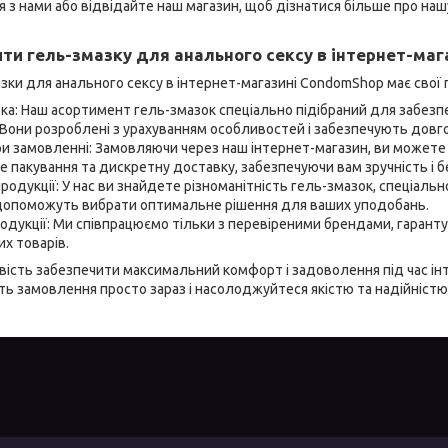
я з нами або відвідайте наш магазин, щоб дізнатися більше про нашу
ти гель-змазку для анального сексу в інтернет-ма
ки для анального сексу в інтернет-магазині CondomShop має свої 
ка: Наш асортимент гель-змазок спеціально підібраний для забезп
 Вони розроблені з урахуванням особливостей і забезпечують дов
и замовленні: Замовляючи через наш інтернет-магазин, ви можете 
е пакування та дискретну доставку, забезпечуючи вам зручність і б
родукції: У нас ви знайдете різноманітність гель-змазок, спеціальн
 допоможуть вибрати оптимальне рішення для ваших уподобань.
родукції: Ми співпрацюємо тільки з перевіреними брендами, гаранту
х товарів.
ість забезпечити максимальний комфорт і задоволення під час інт
ть замовлення просто зараз і насолоджуйтеся якістю та надійністю