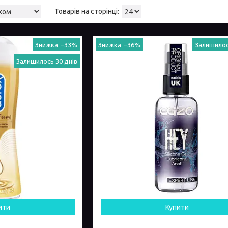
–33%
–36%
Залишилос
Залишилось 30 днів
ити
Купити