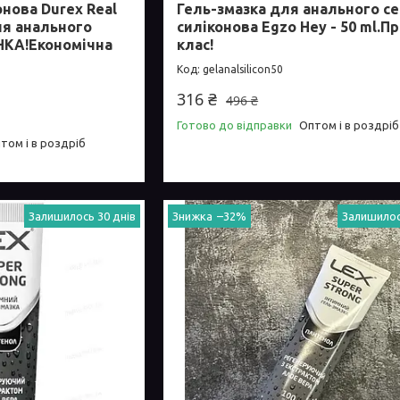
онова Durex Real
Гель-змазка для анального се
ля анального
силіконова Egzo Hey - 50 ml.П
НКА!Економічна
клас!
gelanalsilicon50
316 ₴
496 ₴
Готово до відправки
Оптом і в роздріб
том і в роздріб
Залишилось 30 днів
–32%
Залишилос