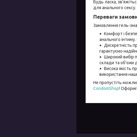
Будь ласка, зв'яжітьс
для анального сексу.
Переваги замови
Замовлення гель-змаз
Комфорт і безпе
анального інтиму.
Дискретність пр
гарантуємо надійн
Широкий вибір п
склади та об'єми
Висока якість п
використання наши
Не пропустіть можлив
CondomShop
! Оформі