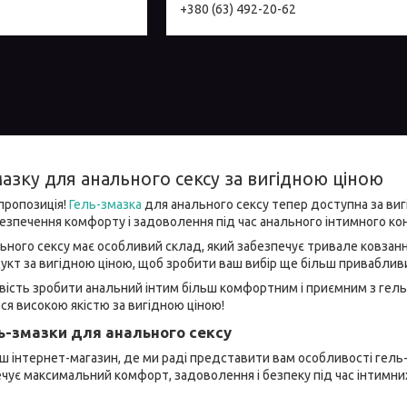
+380 (63) 492-20-62
азку для анального сексу за вигідною ціною
 пропозиція!
Гель-змазка
для анального сексу тепер доступна за виг
зпечення комфорту і задоволення під час анального інтимного ко
ьного сексу має особливий склад, який забезпечує тривале ковзан
укт за вигідною ціною, щоб зробити ваш вибір ще більш приваблив
ість зробити анальний інтим більш комфортним і приємним з гель
ся високою якістю за вигідною ціною!
ь-змазки для анального сексу
ш інтернет-магазин, де ми раді представити вам особливості гель-
чує максимальний комфорт, задоволення і безпеку під час інтимних