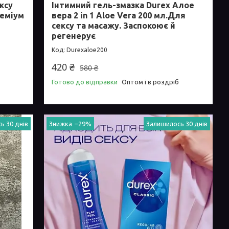
ксу
Інтимний гель-змазка Durex Алое
реміум
вера 2 in 1 Aloe Vera 200 мл.Для
сексу та масажу. Заспокоює й
регенерує
Durexaloe200
420 ₴
580 ₴
Готово до відправки
Оптом і в роздріб
ь 30 днів
–29%
Залишилось 30 днів